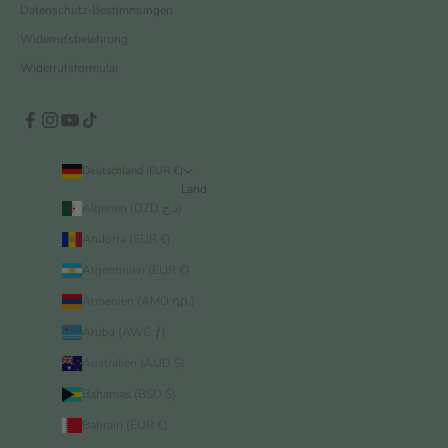
Datenschutz-Bestimmungen
Widerrufsbelehrung
Widerrufsformular
Deutschland (EUR €)
Land
Algerien (DZD د.ج)
Andorra (EUR €)
Argentinien (EUR €)
Armenien (AMD դր.)
Aruba (AWG ƒ)
Australien (AUD $)
Bahamas (BSD $)
Bahrain (EUR €)