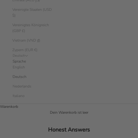
Emirate (AED د.إ)
Vereinigte Staaten (USD
$)
Vereinigtes Königreich
(GBP £)
Vietnam (VND ₫)
Zypern (EUR €)
Deutsch
Sprache
English
Deutsch
Nederlands
Italiano
Warenkorb
Dein Warenkorb ist leer
Honest Answers