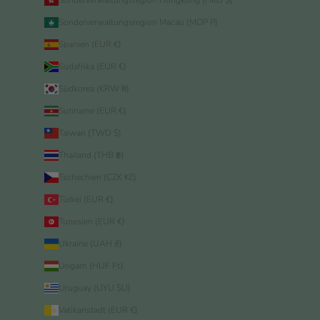
Sonderverwaltungsregion Hongkong (HKD $)
Sonderverwaltungsregion Macau (MOP P)
Spanien (EUR €)
Südafrika (EUR €)
Südkorea (KRW ₩)
Suriname (EUR €)
Taiwan (TWD $)
Thailand (THB ฿)
Tschechien (CZK Kč)
Türkei (EUR €)
Tunesien (EUR €)
Ukraine (UAH ₴)
Ungarn (HUF Ft)
Uruguay (UYU $U)
Vatikanstadt (EUR €)