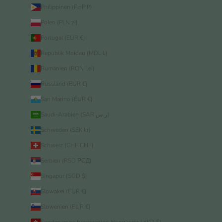
Philippinen (PHP ₱)
Polen (PLN zł)
Portugal (EUR €)
Republik Moldau (MDL L)
Rumänien (RON Lei)
Russland (EUR €)
San Marino (EUR €)
Saudi-Arabien (SAR ر.س)
Schweden (SEK kr)
Schweiz (CHF CHF)
Serbien (RSD РСД)
Singapur (SGD $)
Slowakei (EUR €)
Slowenien (EUR €)