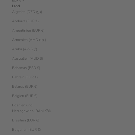
EUR €
Land
Algerien (DZD د.ج)
Andorra (EUR €)
Argentinien (EUR €)
Armenien (AMD դր.)
Aruba (AWG ƒ)
Australien (AUD $)
Bahamas (BSD $)
Bahrain (EUR €)
Belarus (EUR €)
Belgien (EUR €)
Bosnien und
Herzegowina (BAM КМ)
Brasilien (EUR €)
Bulgarien (EUR €)