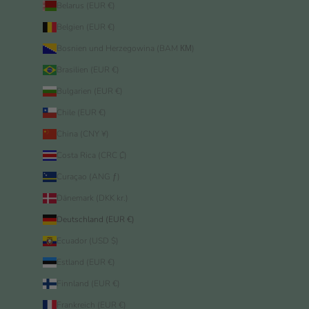
Belarus (EUR €)
Belgien (EUR €)
Bosnien und Herzegowina (BAM КМ)
Brasilien (EUR €)
Bulgarien (EUR €)
Chile (EUR €)
China (CNY ¥)
Costa Rica (CRC ₡)
Curaçao (ANG ƒ)
Dänemark (DKK kr.)
Deutschland (EUR €)
Ecuador (USD $)
Estland (EUR €)
Finnland (EUR €)
Frankreich (EUR €)