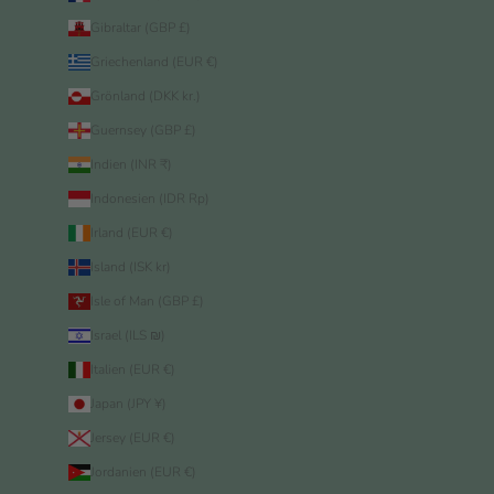
Gibraltar (GBP £)
Griechenland (EUR €)
Grönland (DKK kr.)
Guernsey (GBP £)
Indien (INR ₹)
Indonesien (IDR Rp)
Irland (EUR €)
Island (ISK kr)
Isle of Man (GBP £)
Israel (ILS ₪)
Italien (EUR €)
Japan (JPY ¥)
Jersey (EUR €)
Jordanien (EUR €)