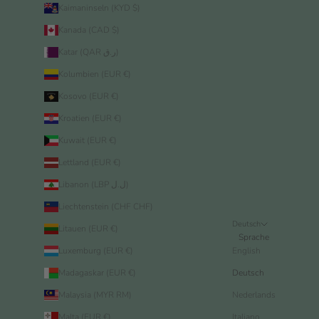
Kaimaninseln (KYD $)
Kanada (CAD $)
Katar (QAR ر.ق)
Kolumbien (EUR €)
Kosovo (EUR €)
Kroatien (EUR €)
Kuwait (EUR €)
Lettland (EUR €)
Libanon (LBP ل.ل)
Liechtenstein (CHF CHF)
Deutsch
Litauen (EUR €)
Sprache
Luxemburg (EUR €)
English
Madagaskar (EUR €)
Deutsch
Malaysia (MYR RM)
Nederlands
Malta (EUR €)
Italiano