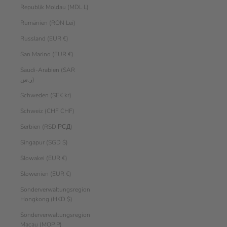
Republik Moldau (MDL L)
Rumänien (RON Lei)
Russland (EUR €)
San Marino (EUR €)
Saudi-Arabien (SAR
ر.س)
Schweden (SEK kr)
Schweiz (CHF CHF)
Serbien (RSD РСД)
Singapur (SGD $)
Slowakei (EUR €)
Slowenien (EUR €)
Sonderverwaltungsregion
Hongkong (HKD $)
Sonderverwaltungsregion
Macau (MOP P)