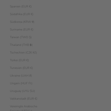
Spanien (EUR €)
Südafrika (EUR €)
Südkorea (KRW ₩)
Suriname (EUR €)
Taiwan (TWD $)
Thailand (THB ฿)
Tschechien (CZK Kč)
Türkei (EUR €)
Tunesien (EUR €)
Ukraine (UAH ₴)
Ungarn (HUF Ft)
Uruguay (UYU $U)
Vatikanstadt (EUR €)
Vereinigte Arabische