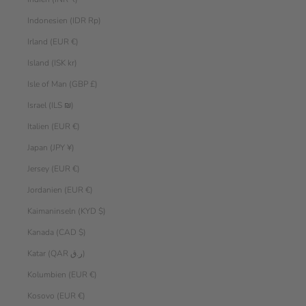
Indonesien (IDR Rp)
Irland (EUR €)
Island (ISK kr)
Isle of Man (GBP £)
Israel (ILS ₪)
Italien (EUR €)
Japan (JPY ¥)
Jersey (EUR €)
Jordanien (EUR €)
Kaimaninseln (KYD $)
Kanada (CAD $)
Katar (QAR ر.ق)
Kolumbien (EUR €)
Kosovo (EUR €)