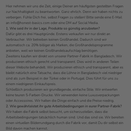
Hier nehmen wir uns die Zeit, einige Deiner am häufigsten gestellten Fragen
zur Nachhaltigkeit zu beantworten. Ganz ehrlich. Denn wir haben nichts zu
verbergen. Fühle Dich frei, selbst Fragen zu stellen! Bitte sende eine E-Mail
an info@honest-basics.com oder eine DM auf Social Media.
1. Wie seid ihr in der Lage, Produkte so günstig anzubieten?
Dafür gibt es drei Hauptgründe. Erstens verkaufen wir nur direkt an
Verbraucher. Wir betreiben keinen Großhandel. Dadurch sind wir
automatisch ca. 20% billiger als Marken, die Großhandelsprogramme
anbieten, weil wir keinen Großhandelsaufschlag benötigen.
Zweitens kaufen wir direkt von unserer Partner-Fabrik in Bangladesch. Wir
produzieren ethisch gerecht und transparent. Dies wird in anderen Teilen
dieser Website behandelt. Wir produzieren ethisch und transparent, aber es
bleibt natürlich eine Tatsache, dass die Löhne in Bangladesch viel niedriger
sind als zum Beispiel in der Türkei oder in Portugal. Dies führt für uns zu
einem niedrigeren Einkaufspreis.
Schließlich produzieren wir grundlegende, einfache Stile. Wir entwerfen
keine teuren 5-Farben-Drucke. Wir verwenden keine Luxusverpackungen
oder Accessoires. Wir halten die Dinge einfach und die Preise niedrig.
2. Wie gewährleistet ihr gute Arbeitsbedingungen in eurer Partner-Fabrik?
Wir haben die Fabrik selbst besucht, um sicherzustellen, dass die
Arbeitsbedingungen tatsächlich human sind. Und das sind sie. Wir bereiten
einen virtuellen Bilderrundgang durch die Fabrik vor, damit Du dir selbst ein
Bild davon machen kannst.