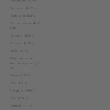
Montenegro (EUR €)
Neuseeland (NZD $)
Niederlande (EUR €)
Nordmazedonien (MKD
ден)
Norwegen (EUR €)
Österreich (EUR €)
Oman (EUR €)
Palästinensische
Autonomiegebiete (ILS
₪)
Panama (USD $)
Peru (PEN S/)
Philippinen (PHP ₱)
Polen (PLN zł)
Portugal (EUR €)