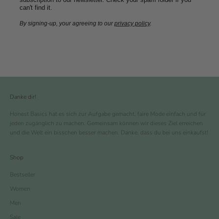
can't find it.
By signing-up, your agreeing to our
privacy policy
.
Danke dir!
Honest Basics hat es sich zur Aufgabe gemacht, faire Mode einfach und für
jeden zugänglich zu machen. Gemeinsam können wir dieses Ziel erreichen
und die Welt ein bisschen besser machen. Danke, dass du bei uns einkaufst!
Shop
Bestseller
Women
Men
Sale