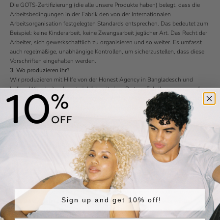
Die GOTS-Zertifizierung (die alle unsere Produkte haben) belegt, dass die
Arbeitsbedingungen in der Fabrik den von der Internationalen
Arbeitsorganisation festgelegten Standards entsprechen. Das bedeutet zum
Beispiel: keine Kinderarbeit, keine Zwangsarbeit jeglicher Art. Das Recht der
Arbeiter, sich gewerkschaftlich zu organisieren und so weiter. Es umfasst
auch regelmäßige, unabhängige Kontrollen, um sicherzustellen, dass diese
Vorschriften eingehalten werden.
3. Wo produzieren ihr?
Wir produzieren mit Hilfe von der
Honest Agency
in Bangladesch und
Indien. Wir arbeiten hauptsächlich mit einer Partner-Fabrik zusammen, die
vertikal integriert und sehr gut organisiert ist. Leider haben Kleidungsstücke,
die in Bangladesh hergestellt werden einen schlechten Ruf. Aber unsere
Partnerfabrik gehört definitiv nicht zu den schlechten und stellt Qualität
hochwertige Kleidungsstücke unter humanen Bedingungen her!
Manchmal werden wir dafür kritisiert, dass wir in Bangladesch und Indien
produzieren. Bangladesch und Indien haben leider einen großen Anteil von
Menschen die unterhalb der Armutsgrenze leben. Unsere Partnerfabrik bietet
über 5.000 Menschen sichere Arbeitsbedingungen und ein stabiles
Einkommen. Stell Dir vor, welche positiven Auswirkungen dies auf das
Leben der Menschen in einem der ärmsten Länder der Welt hat. Wir glauben,
dass es eine gute Sache ist, sich nicht von den Ungleichheiten in unserer
Sign up and get 10% off!
Welt paralysieren zu lassen, sondern das Nötigste zu tun, was wir tun
können, um den ärmsten Menschen in der Welt eine etwas bessere Chance
zu geben.