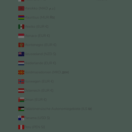
Marokko (MAD د.م.)
Mauritius (MUR ₨)
Mexiko (EUR €)
Monaco (EUR €)
Montenegro (EUR €)
Neuseeland (NZD $)
Niederlande (EUR €)
Nordmazedonien (MKD ден)
Norwegen (EUR €)
Österreich (EUR €)
Oman (EUR €)
Palästinensische Autonomiegebiete (ILS ₪)
Panama (USD $)
Peru (PEN S/)