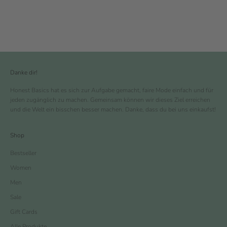
Danke dir!
Honest Basics hat es sich zur Aufgabe gemacht, faire Mode einfach und für
jeden zugänglich zu machen. Gemeinsam können wir dieses Ziel erreichen
und die Welt ein bisschen besser machen. Danke, dass du bei uns einkaufst!
Shop
Bestseller
Women
Men
Sale
Gift Cards
Alle Produkte