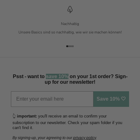
Nachhaltig
Unsere Basics sind so nachhaltig, wie wir sie machen können!
Gehe zu Element 1
Gehe zu Element 2
Gehe zu Element 3
Gehe zu Element 4
Psst - want to
save 10%
on your 1st order? Sign-
up for our newsletter!
Save 10% 🤍
👆
important:
you'll receive an email to confirm your
subscription to our newsletter. Check your spam folder if you
can't find it.
By signing-up, your agreeing to our
privacy policy
.