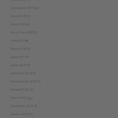
Indonesien (IDR Rp)
Irland (EUR €)
Island (ISK kr)
Isle of Man (GBP £)
Israel (ILS ₪)
Italien (EUR €)
Japan (JPY ¥)
Jersey (EUR €)
Jordanien (EUR €)
Kaimaninseln (KYD $)
Kanada (CAD $)
Katar (QAR ر.ق)
Kolumbien (EUR €)
Kosovo (EUR €)