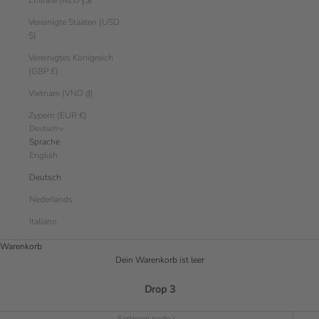
Emirate (AED د.إ)
Vereinigte Staaten (USD
$)
Vereinigtes Königreich
(GBP £)
Vietnam (VND ₫)
Zypern (EUR €)
Deutsch
Sprache
English
Deutsch
Nederlands
Italiano
Warenkorb
Dein Warenkorb ist leer
Drop 3
Sortieren nach