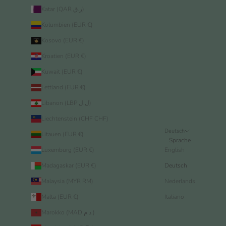
Katar (QAR ر.ق)
Kolumbien (EUR €)
Kosovo (EUR €)
Kroatien (EUR €)
Kuwait (EUR €)
Lettland (EUR €)
Libanon (LBP ل.ل)
Liechtenstein (CHF CHF)
Deutsch
Litauen (EUR €)
Sprache
Luxemburg (EUR €)
English
Madagaskar (EUR €)
Deutsch
Malaysia (MYR RM)
Nederlands
Malta (EUR €)
Italiano
Marokko (MAD د.م.)