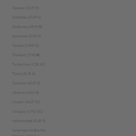
Spanien (EUR €)
Südafrika (EUR €)
Südkorea (KRW ₩)
Suriname (EUR €)
Taiwan (TWD $)
Thailand (THB ฿)
Tschechien (CZK Kč)
Türkei (EUR €)
Tunesien (EUR €)
Ukraine (UAH ₴)
Ungarn (HUF Ft)
Uruguay (UYU $U)
Vatikanstadt (EUR €)
Vereinigte Arabische