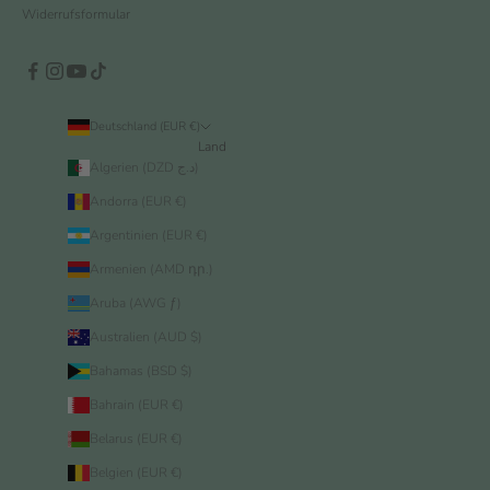
Widerrufsformular
Deutschland (EUR €)
Land
Algerien (DZD د.ج)
Andorra (EUR €)
Argentinien (EUR €)
Armenien (AMD դր.)
Aruba (AWG ƒ)
Australien (AUD $)
Bahamas (BSD $)
Bahrain (EUR €)
Belarus (EUR €)
Belgien (EUR €)