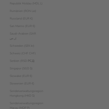
Republik Moldau (MDL L)
Rumänien (RON Lei)
Russland (EUR €)
San Marino (EUR €)
Saudi-Arabien (SAR
ر.س)
Schweden (SEK kr)
Schweiz (CHF CHF)
Serbien (RSD РСД)
Singapur (SGD $)
Slowakei (EUR €)
Slowenien (EUR €)
Sonderverwaltungsregion
Hongkong (HKD $)
Sonderverwaltungsregion
Macau (MOP P)