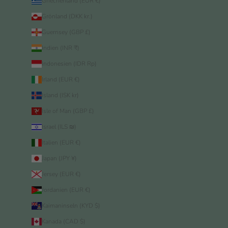
Griechenland (EUR €)
Grönland (DKK kr.)
Guernsey (GBP £)
Indien (INR ₹)
Indonesien (IDR Rp)
Irland (EUR €)
Island (ISK kr)
Isle of Man (GBP £)
Israel (ILS ₪)
Italien (EUR €)
Japan (JPY ¥)
Jersey (EUR €)
Jordanien (EUR €)
Kaimaninseln (KYD $)
Kanada (CAD $)