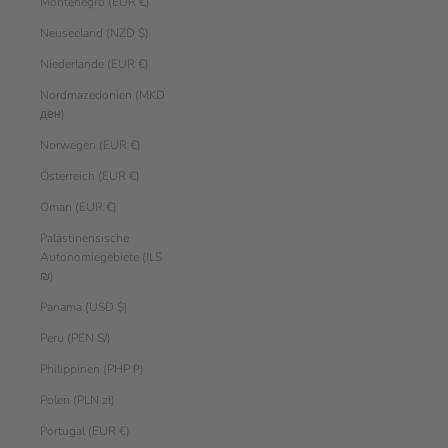
Montenegro (EUR €)
Neuseeland (NZD $)
Niederlande (EUR €)
Nordmazedonien (MKD
ден)
Norwegen (EUR €)
Österreich (EUR €)
Oman (EUR €)
Palästinensische
Autonomiegebiete (ILS
₪)
Panama (USD $)
Peru (PEN S/)
Philippinen (PHP ₱)
Polen (PLN zł)
Portugal (EUR €)