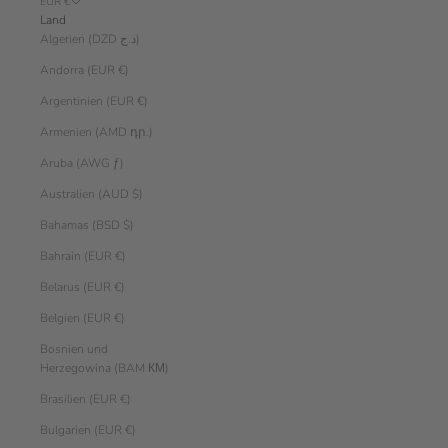
EUR €
Land
Algerien (DZD د.ج)
Andorra (EUR €)
Argentinien (EUR €)
Armenien (AMD դր.)
Aruba (AWG ƒ)
Australien (AUD $)
Bahamas (BSD $)
Bahrain (EUR €)
Belarus (EUR €)
Belgien (EUR €)
Bosnien und
Herzegowina (BAM КМ)
Brasilien (EUR €)
Bulgarien (EUR €)