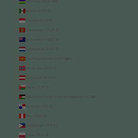
Mauritius (MUR ₨)
Mexiko (EUR €)
Monaco (EUR €)
Montenegro (EUR €)
Neuseeland (NZD $)
Niederlande (EUR €)
Nordmazedonien (MKD ден)
Norwegen (EUR €)
Österreich (EUR €)
Oman (EUR €)
Palästinensische Autonomiegebiete (ILS ₪)
Panama (USD $)
Peru (PEN S/)
Philippinen (PHP ₱)
Polen (PLN zł)