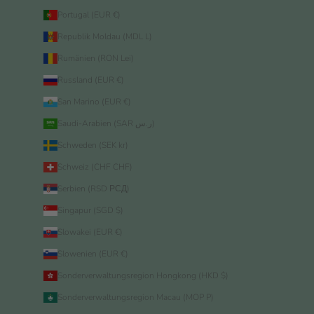
Portugal (EUR €)
Republik Moldau (MDL L)
Rumänien (RON Lei)
Russland (EUR €)
San Marino (EUR €)
Saudi-Arabien (SAR ر.س)
Schweden (SEK kr)
Schweiz (CHF CHF)
Serbien (RSD РСД)
Singapur (SGD $)
Slowakei (EUR €)
Slowenien (EUR €)
Sonderverwaltungsregion Hongkong (HKD $)
Sonderverwaltungsregion Macau (MOP P)