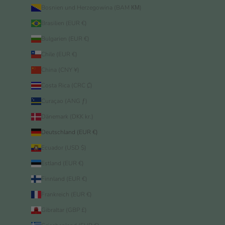
Bosnien und Herzegowina (BAM КМ)
Brasilien (EUR €)
Bulgarien (EUR €)
Chile (EUR €)
China (CNY ¥)
Costa Rica (CRC ₡)
Curaçao (ANG ƒ)
Dänemark (DKK kr.)
Deutschland (EUR €)
Ecuador (USD $)
Estland (EUR €)
Finnland (EUR €)
Frankreich (EUR €)
Gibraltar (GBP £)