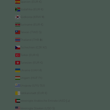
Spanien (EUR €)
Südafrika (EUR €)
Südkorea (KRW ₩)
Suriname (EUR €)
Taiwan (TWD $)
Thailand (THB ฿)
Tschechien (CZK Kč)
Türkei (EUR €)
Tunesien (EUR €)
Ukraine (UAH ₴)
Ungarn (HUF Ft)
Uruguay (UYU $U)
Vatikanstadt (EUR €)
Vereinigte Arabische Emirate (AED د.إ)
Vereinigte Staaten (USD $)