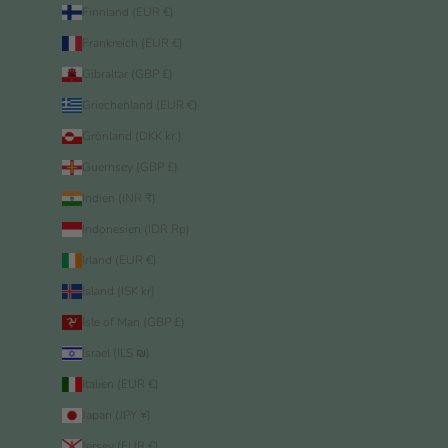
Finnland (EUR €)
Frankreich (EUR €)
Gibraltar (GBP £)
Griechenland (EUR €)
Grönland (DKK kr.)
Guernsey (GBP £)
Indien (INR ₹)
Indonesien (IDR Rp)
Irland (EUR €)
Island (ISK kr)
Isle of Man (GBP £)
Israel (ILS ₪)
Italien (EUR €)
Japan (JPY ¥)
Jersey (EUR €)