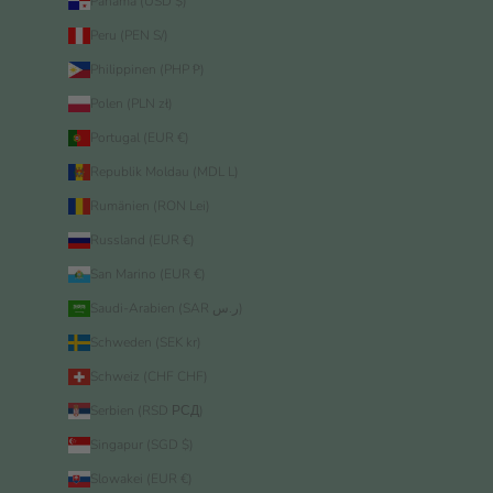
Panama (USD $)
Peru (PEN S/)
Philippinen (PHP ₱)
Polen (PLN zł)
Portugal (EUR €)
Republik Moldau (MDL L)
Rumänien (RON Lei)
Russland (EUR €)
San Marino (EUR €)
Saudi-Arabien (SAR ر.س)
Schweden (SEK kr)
Schweiz (CHF CHF)
Serbien (RSD РСД)
Singapur (SGD $)
Slowakei (EUR €)