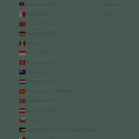
Malaysia (MYR RM)
Nederlands
Malta (EUR €)
Italiano
Marokko (MAD د.م.)
Mauritius (MUR ₨)
Mexiko (EUR €)
Monaco (EUR €)
Montenegro (EUR €)
Neuseeland (NZD $)
Niederlande (EUR €)
Nordmazedonien (MKD ден)
Norwegen (EUR €)
Österreich (EUR €)
Oman (EUR €)
Palästinensische Autonomiegebiete (ILS ₪)