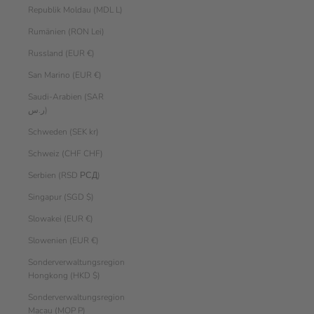
Republik Moldau (MDL L)
Rumänien (RON Lei)
Russland (EUR €)
San Marino (EUR €)
Saudi-Arabien (SAR
ر.س)
Schweden (SEK kr)
Schweiz (CHF CHF)
Serbien (RSD РСД)
Singapur (SGD $)
Slowakei (EUR €)
Slowenien (EUR €)
Sonderverwaltungsregion
Hongkong (HKD $)
Sonderverwaltungsregion
Macau (MOP P)