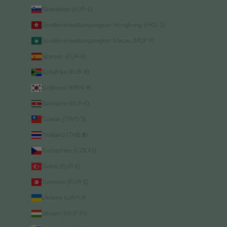
Slowenien (EUR €)
Sonderverwaltungsregion Hongkong (HKD $)
Sonderverwaltungsregion Macau (MOP P)
Spanien (EUR €)
Südafrika (EUR €)
Südkorea (KRW ₩)
Suriname (EUR €)
Taiwan (TWD $)
Thailand (THB ฿)
Tschechien (CZK Kč)
Türkei (EUR €)
Tunesien (EUR €)
Ukraine (UAH ₴)
Ungarn (HUF Ft)