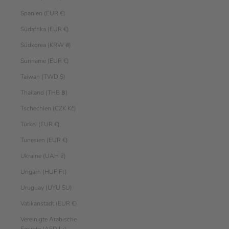
Spanien (EUR €)
Südafrika (EUR €)
Südkorea (KRW ₩)
Suriname (EUR €)
Taiwan (TWD $)
Thailand (THB ฿)
Tschechien (CZK Kč)
Türkei (EUR €)
Tunesien (EUR €)
Ukraine (UAH ₴)
Ungarn (HUF Ft)
Uruguay (UYU $U)
Vatikanstadt (EUR €)
Vereinigte Arabische