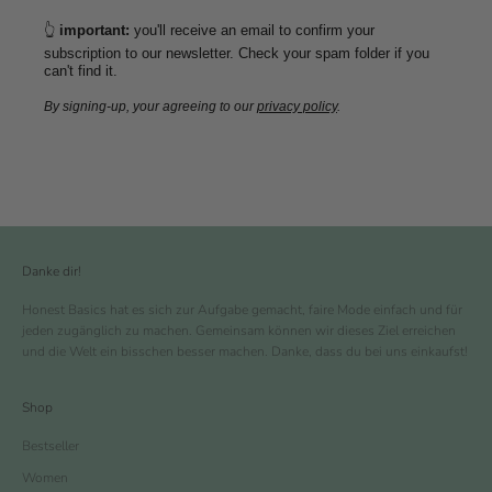
👆
important:
you'll receive an email to confirm your
subscription to our newsletter. Check your spam folder if you
can't find it.
By signing-up, your agreeing to our
privacy policy
.
Danke dir!
Honest Basics hat es sich zur Aufgabe gemacht, faire Mode einfach und für
jeden zugänglich zu machen. Gemeinsam können wir dieses Ziel erreichen
und die Welt ein bisschen besser machen. Danke, dass du bei uns einkaufst!
Shop
Bestseller
Women