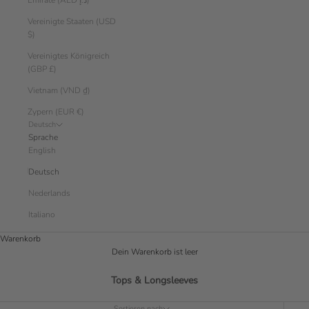
Emirate (AED د.إ)
Vereinigte Staaten (USD
$)
Vereinigtes Königreich
(GBP £)
Vietnam (VND ₫)
Zypern (EUR €)
Deutsch
Sprache
English
Deutsch
Nederlands
Italiano
Warenkorb
Dein Warenkorb ist leer
Tops & Longsleeves
Sortieren nach