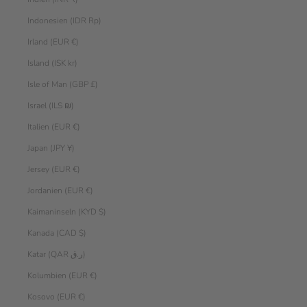
Indonesien (IDR Rp)
Irland (EUR €)
Island (ISK kr)
Isle of Man (GBP £)
Israel (ILS ₪)
Italien (EUR €)
Japan (JPY ¥)
Jersey (EUR €)
Jordanien (EUR €)
Kaimaninseln (KYD $)
Kanada (CAD $)
Katar (QAR ر.ق)
Kolumbien (EUR €)
Kosovo (EUR €)