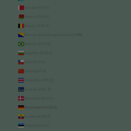
Bahrain (EUR €)
Belarus (EUR €)
Belgien (EUR €)
Bosnien und Herzegowina (BAM КМ)
Brasilien (EUR €)
Bulgarien (EUR €)
Chile (EUR €)
China (CNY ¥)
Costa Rica (CRC ₡)
Curaçao (ANG ƒ)
Dänemark (DKK kr.)
Deutschland (EUR €)
Ecuador (USD $)
Estland (EUR €)