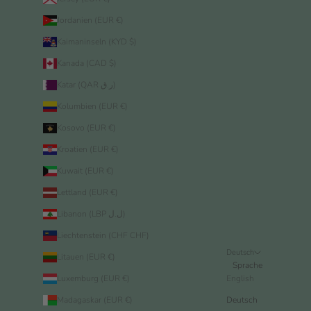
Jordanien (EUR €)
Kaimaninseln (KYD $)
Kanada (CAD $)
Katar (QAR ر.ق)
Kolumbien (EUR €)
Kosovo (EUR €)
Kroatien (EUR €)
Kuwait (EUR €)
Lettland (EUR €)
Libanon (LBP ل.ل)
Liechtenstein (CHF CHF)
Deutsch
Litauen (EUR €)
Sprache
Luxemburg (EUR €)
English
Madagaskar (EUR €)
Deutsch