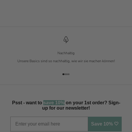
Straight Fit Tanktop
Straight Fit Tanktop
Root
Weiß
Angebot
Angebot
€ 14.90
€ 14.90
Nachhaltig
Unsere Basics sind so nachhaltig, wie wir sie machen können!
Gehe zu Element 1
Gehe zu Element 2
Gehe zu Element 3
Gehe zu Element 4
Psst - want to
save 10%
on your 1st order? Sign-
up for our newsletter!
Save 10% 🤍