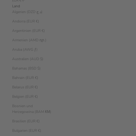
EUR €
Land
Algerien (DZD د.ج)
Andorra (EUR €)
Argentinien (EUR €)
Armenien (AMD դր.)
Aruba (AWG ƒ)
Australien (AUD $)
Bahamas (BSD $)
Bahrain (EUR €)
Belarus (EUR €)
Belgien (EUR €)
Bosnien und
Herzegowina (BAM КМ)
Brasilien (EUR €)
Bulgarien (EUR €)