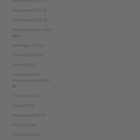
Montenegro (EUR €)
Neuseeland (NZD $)
Niederlande (EUR €)
Nordmazedonien (MKD
ден)
Norwegen (EUR €)
Österreich (EUR €)
Oman (EUR €)
Palästinensische
Autonomiegebiete (ILS
₪)
Panama (USD $)
Peru (PEN S/)
Philippinen (PHP ₱)
Polen (PLN zł)
Portugal (EUR €)