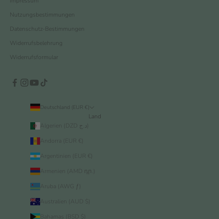
Impressum
Nutzungsbestimmungen
Datenschutz-Bestimmungen
Widerrufsbelehrung
Widerrufsformular
Deutschland (EUR €)
Land
Algerien (DZD د.ج)
Andorra (EUR €)
Argentinien (EUR €)
Armenien (AMD դր.)
Aruba (AWG ƒ)
Australien (AUD $)
Bahamas (BSD $)