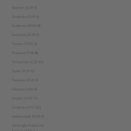
Spanien (EUR €)
Südafrika (EUR €)
Südkorea (KRW ₩)
Suriname (EUR €)
Taiwan (TWD $)
Thailand (THB ฿)
Tschechien (CZK Kč)
Türkei (EUR €)
Tunesien (EUR €)
Ukraine (UAH ₴)
Ungarn (HUF Ft)
Uruguay (UYU $U)
Vatikanstadt (EUR €)
Vereinigte Arabische