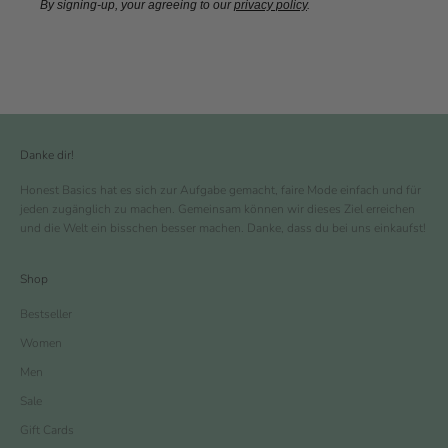
By signing-up, your agreeing to our
privacy policy
.
Danke dir!
Honest Basics hat es sich zur Aufgabe gemacht, faire Mode einfach und für
jeden zugänglich zu machen. Gemeinsam können wir dieses Ziel erreichen
und die Welt ein bisschen besser machen. Danke, dass du bei uns einkaufst!
Shop
Bestseller
Women
Men
Sale
Gift Cards