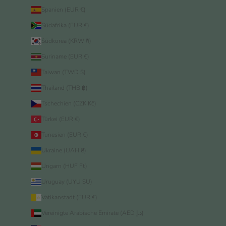
Spanien (EUR €)
Südafrika (EUR €)
Südkorea (KRW ₩)
Suriname (EUR €)
Taiwan (TWD $)
Thailand (THB ฿)
Tschechien (CZK Kč)
Türkei (EUR €)
Tunesien (EUR €)
Ukraine (UAH ₴)
Ungarn (HUF Ft)
Uruguay (UYU $U)
Vatikanstadt (EUR €)
Vereinigte Arabische Emirate (AED د.إ)