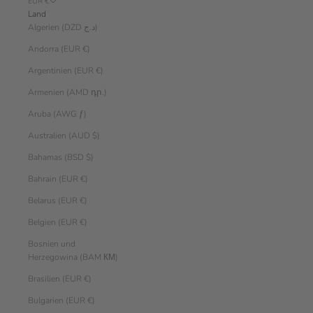
EUR €
Land
Algerien (DZD د.ج)
Andorra (EUR €)
Argentinien (EUR €)
Armenien (AMD դր.)
Aruba (AWG ƒ)
Australien (AUD $)
Bahamas (BSD $)
Bahrain (EUR €)
Belarus (EUR €)
Belgien (EUR €)
Bosnien und
Herzegowina (BAM КМ)
Brasilien (EUR €)
Bulgarien (EUR €)