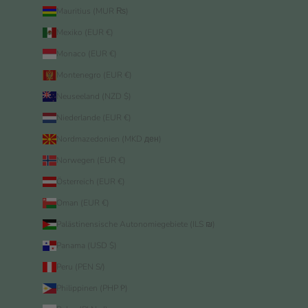
Mauritius (MUR ₨)
Mexiko (EUR €)
Monaco (EUR €)
Montenegro (EUR €)
Neuseeland (NZD $)
Niederlande (EUR €)
Nordmazedonien (MKD ден)
Norwegen (EUR €)
Österreich (EUR €)
Oman (EUR €)
Palästinensische Autonomiegebiete (ILS ₪)
Panama (USD $)
Peru (PEN S/)
Philippinen (PHP ₱)