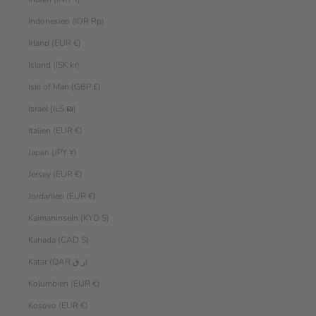
Indonesien (IDR Rp)
Irland (EUR €)
Island (ISK kr)
Isle of Man (GBP £)
Israel (ILS ₪)
Italien (EUR €)
Japan (JPY ¥)
Jersey (EUR €)
Jordanien (EUR €)
Kaimaninseln (KYD $)
Kanada (CAD $)
Katar (QAR ر.ق)
Kolumbien (EUR €)
Kosovo (EUR €)