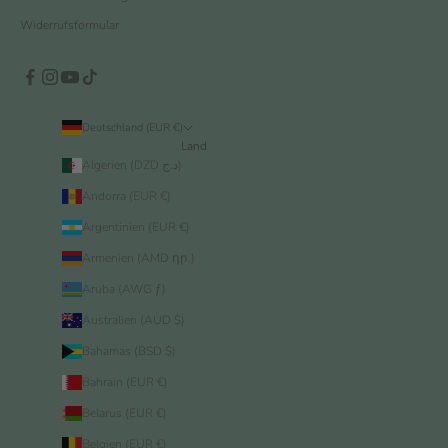
Widerrufsformular
Deutschland (EUR €)
Land
Algerien (DZD د.ج)
Andorra (EUR €)
Argentinien (EUR €)
Armenien (AMD դր.)
Aruba (AWG ƒ)
Australien (AUD $)
Bahamas (BSD $)
Bahrain (EUR €)
Belarus (EUR €)
Belgien (EUR €)