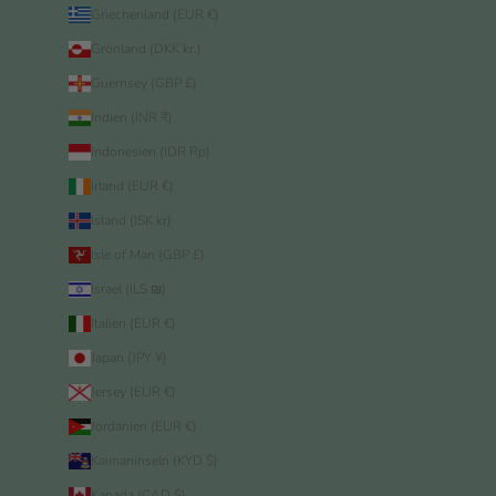
Griechenland (EUR €)
Grönland (DKK kr.)
Guernsey (GBP £)
Indien (INR ₹)
Indonesien (IDR Rp)
Irland (EUR €)
Island (ISK kr)
Isle of Man (GBP £)
Israel (ILS ₪)
Italien (EUR €)
Japan (JPY ¥)
Jersey (EUR €)
Jordanien (EUR €)
Kaimaninseln (KYD $)
Kanada (CAD $)