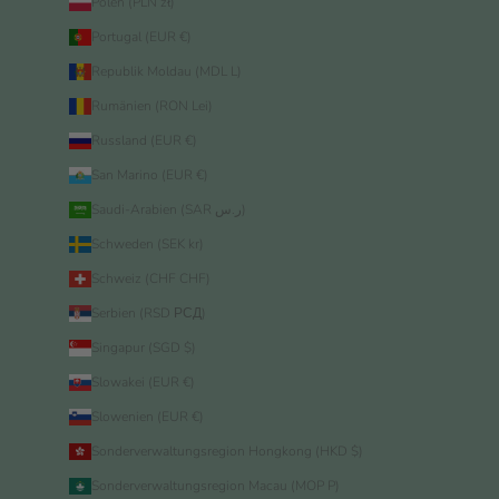
Polen (PLN zł)
Portugal (EUR €)
Republik Moldau (MDL L)
Rumänien (RON Lei)
Russland (EUR €)
San Marino (EUR €)
Saudi-Arabien (SAR ر.س)
Schweden (SEK kr)
Schweiz (CHF CHF)
Serbien (RSD РСД)
Singapur (SGD $)
Slowakei (EUR €)
Slowenien (EUR €)
Sonderverwaltungsregion Hongkong (HKD $)
Sonderverwaltungsregion Macau (MOP P)