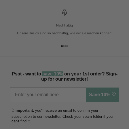
Nachhaltig
Unsere Basics sind so nachhaltig, wie wir sie machen können!
Gehe zu Element 1
Gehe zu Element 2
Gehe zu Element 3
Gehe zu Element 4
Psst - want to
save 10%
on your 1st order? Sign-
up for our newsletter!
Save 10% 🤍
👆
important:
you'll receive an email to confirm your
subscription to our newsletter. Check your spam folder if you
can't find it.