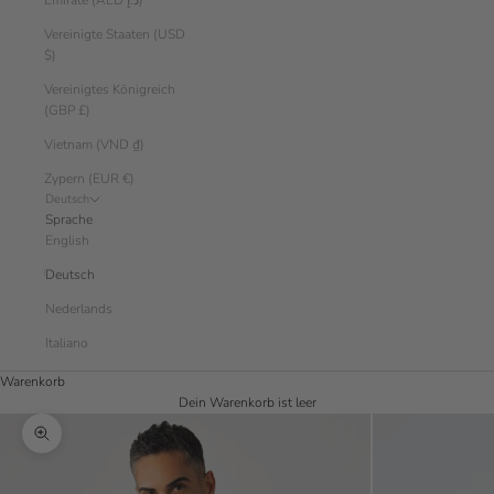
Emirate (AED د.إ)
Vereinigte Staaten (USD
$)
Vereinigtes Königreich
(GBP £)
Vietnam (VND ₫)
Zypern (EUR €)
Deutsch
Sprache
English
Deutsch
Nederlands
Italiano
Warenkorb
Dein Warenkorb ist leer
Bild vergrößern