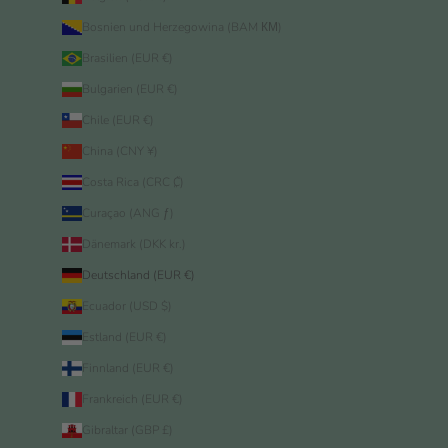
Bosnien und Herzegowina (BAM КМ)
Brasilien (EUR €)
Bulgarien (EUR €)
Chile (EUR €)
China (CNY ¥)
Costa Rica (CRC ₡)
Curaçao (ANG ƒ)
Dänemark (DKK kr.)
Deutschland (EUR €)
Ecuador (USD $)
Estland (EUR €)
Finnland (EUR €)
Frankreich (EUR €)
Gibraltar (GBP £)