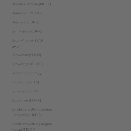
Republik Moldau (MDL L)
Rumänien (RON Lei)
Russland (EUR €)
San Marino (EUR €)
Saudi-Arabien (SAR
ر.س)
Schweden (SEK kr)
Schweiz (CHF CHF)
Serbien (RSD РСД)
Singapur (SGD $)
Slowakei (EUR €)
Slowenien (EUR €)
Sonderverwaltungsregion
Hongkong (HKD $)
Sonderverwaltungsregion
Macau (MOP P)