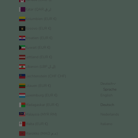
Katar (QAR ر.ق)
Kolumbien (EUR €)
Kosovo (EUR €)
Kroatien (EUR €)
Kuwait (EUR €)
Lettland (EUR €)
Libanon (LBP ل.ل)
Liechtenstein (CHF CHF)
Deutsch
Litauen (EUR €)
Sprache
Luxemburg (EUR €)
English
Madagaskar (EUR €)
Deutsch
Malaysia (MYR RM)
Nederlands
Malta (EUR €)
Italiano
Marokko (MAD د.م.)