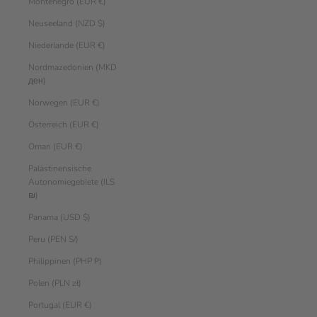
Montenegro (EUR €)
Neuseeland (NZD $)
Niederlande (EUR €)
Nordmazedonien (MKD
ден)
Norwegen (EUR €)
Österreich (EUR €)
Oman (EUR €)
Palästinensische
Autonomiegebiete (ILS
₪)
Panama (USD $)
Peru (PEN S/)
Philippinen (PHP ₱)
Polen (PLN zł)
Portugal (EUR €)