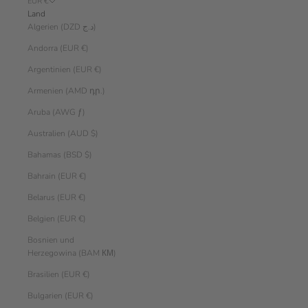
EUR €
Land
Algerien (DZD د.ج)
Andorra (EUR €)
Argentinien (EUR €)
Armenien (AMD դր.)
Aruba (AWG ƒ)
Australien (AUD $)
Bahamas (BSD $)
Bahrain (EUR €)
Belarus (EUR €)
Belgien (EUR €)
Bosnien und
Herzegowina (BAM КМ)
Brasilien (EUR €)
Bulgarien (EUR €)