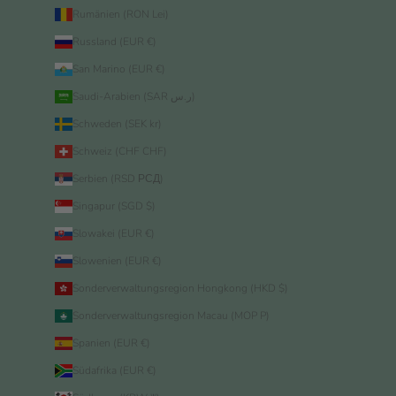
Rumänien (RON Lei)
Russland (EUR €)
San Marino (EUR €)
Saudi-Arabien (SAR ر.س)
Schweden (SEK kr)
Schweiz (CHF CHF)
Serbien (RSD РСД)
Singapur (SGD $)
Slowakei (EUR €)
Slowenien (EUR €)
Sonderverwaltungsregion Hongkong (HKD $)
Sonderverwaltungsregion Macau (MOP P)
Spanien (EUR €)
Südafrika (EUR €)