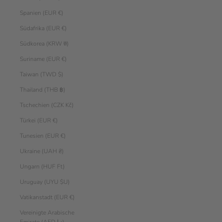
Spanien (EUR €)
Südafrika (EUR €)
Südkorea (KRW ₩)
Suriname (EUR €)
Taiwan (TWD $)
Thailand (THB ฿)
Tschechien (CZK Kč)
Türkei (EUR €)
Tunesien (EUR €)
Ukraine (UAH ₴)
Ungarn (HUF Ft)
Uruguay (UYU $U)
Vatikanstadt (EUR €)
Vereinigte Arabische