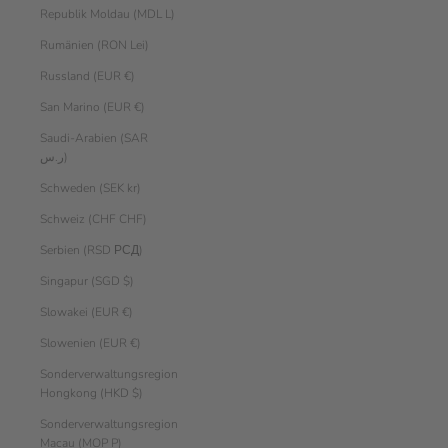
Republik Moldau (MDL L)
Rumänien (RON Lei)
Russland (EUR €)
San Marino (EUR €)
Saudi-Arabien (SAR
ر.س)
Schweden (SEK kr)
Schweiz (CHF CHF)
Serbien (RSD РСД)
Singapur (SGD $)
Slowakei (EUR €)
Slowenien (EUR €)
Sonderverwaltungsregion
Hongkong (HKD $)
Sonderverwaltungsregion
Macau (MOP P)