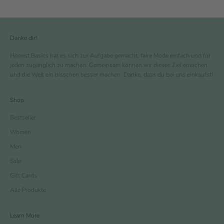
Danke dir!
Honest Basics hat es sich zur Aufgabe gemacht, faire Mode einfach und für
jeden zugänglich zu machen. Gemeinsam können wir dieses Ziel erreichen
und die Welt ein bisschen besser machen. Danke, dass du bei uns einkaufst!
Shop
Bestseller
Women
Men
Sale
Gift Cards
Alle Produkte
Learn More