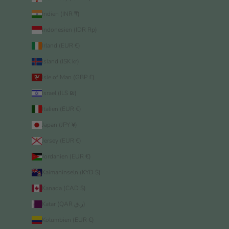
Indien (INR ₹)
Indonesien (IDR Rp)
Irland (EUR €)
Island (ISK kr)
Isle of Man (GBP £)
Israel (ILS ₪)
Italien (EUR €)
Japan (JPY ¥)
Jersey (EUR €)
Jordanien (EUR €)
Kaimaninseln (KYD $)
Kanada (CAD $)
Katar (QAR ر.ق)
Kolumbien (EUR €)