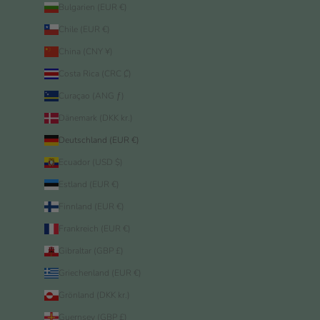
Bulgarien (EUR €)
Chile (EUR €)
China (CNY ¥)
Costa Rica (CRC ₡)
Curaçao (ANG ƒ)
Dänemark (DKK kr.)
Deutschland (EUR €)
Ecuador (USD $)
Estland (EUR €)
Finnland (EUR €)
Frankreich (EUR €)
Gibraltar (GBP £)
Griechenland (EUR €)
Grönland (DKK kr.)
Guernsey (GBP £)