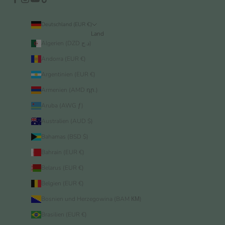
Deutschland (EUR €)
Land
Algerien (DZD د.ج)
Andorra (EUR €)
Argentinien (EUR €)
Armenien (AMD դր.)
Aruba (AWG ƒ)
Australien (AUD $)
Bahamas (BSD $)
Bahrain (EUR €)
Belarus (EUR €)
Belgien (EUR €)
Bosnien und Herzegowina (BAM КМ)
Brasilien (EUR €)