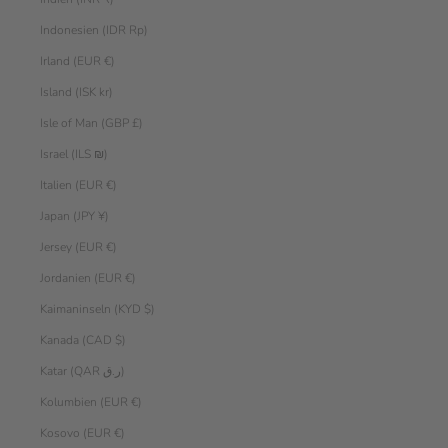
Indonesien (IDR Rp)
Irland (EUR €)
Island (ISK kr)
Isle of Man (GBP £)
Israel (ILS ₪)
Italien (EUR €)
Japan (JPY ¥)
Jersey (EUR €)
Jordanien (EUR €)
Kaimaninseln (KYD $)
Kanada (CAD $)
Katar (QAR ر.ق)
Kolumbien (EUR €)
Kosovo (EUR €)