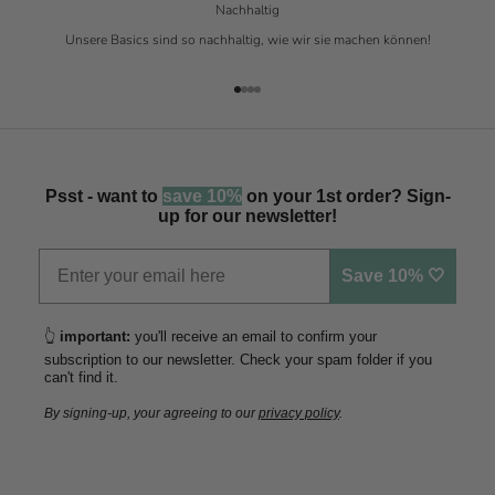
Nachhaltig
Unsere Basics sind so nachhaltig, wie wir sie machen können!
Gehe zu Element 1
Gehe zu Element 2
Gehe zu Element 3
Gehe zu Element 4
Psst - want to
save 10%
on your 1st order? Sign-
up for our newsletter!
Save 10% 🤍
👆
important:
you'll receive an email to confirm your
subscription to our newsletter. Check your spam folder if you
can't find it.
By signing-up, your agreeing to our
privacy policy
.