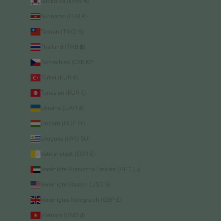
Südkorea (KRW ₩)
Suriname (EUR €)
Taiwan (TWD $)
Thailand (THB ฿)
Tschechien (CZK Kč)
Türkei (EUR €)
Tunesien (EUR €)
Ukraine (UAH ₴)
Ungarn (HUF Ft)
Uruguay (UYU $U)
Vatikanstadt (EUR €)
Vereinigte Arabische Emirate (AED د.إ)
Vereinigte Staaten (USD $)
Vereinigtes Königreich (GBP £)
Vietnam (VND ₫)