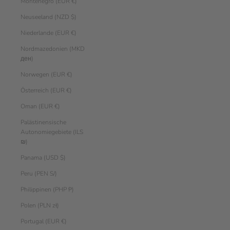
Montenegro (EUR €)
Neuseeland (NZD $)
Niederlande (EUR €)
Nordmazedonien (MKD
ден)
Norwegen (EUR €)
Österreich (EUR €)
Oman (EUR €)
Palästinensische
Autonomiegebiete (ILS
₪)
Panama (USD $)
Peru (PEN S/)
Philippinen (PHP ₱)
Polen (PLN zł)
Portugal (EUR €)