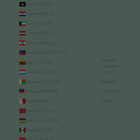
Kosovo (EUR €)
Kroatien (EUR €)
Kuwait (EUR €)
Lettland (EUR €)
Libanon (LBP ل.ل)
Liechtenstein (CHF CHF)
Deutsch
Litauen (EUR €)
Sprache
Luxemburg (EUR €)
English
Madagaskar (EUR €)
Deutsch
Malaysia (MYR RM)
Nederlands
Malta (EUR €)
Italiano
Marokko (MAD د.م.)
Mauritius (MUR ₨)
Mexiko (EUR €)
Monaco (EUR €)