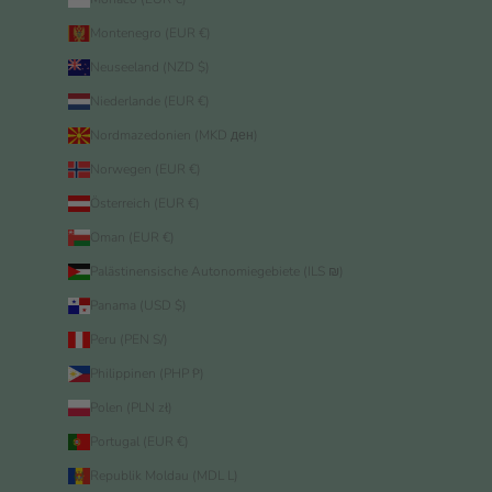
Montenegro (EUR €)
Neuseeland (NZD $)
Niederlande (EUR €)
Nordmazedonien (MKD ден)
Norwegen (EUR €)
Österreich (EUR €)
Oman (EUR €)
Palästinensische Autonomiegebiete (ILS ₪)
Panama (USD $)
Peru (PEN S/)
Philippinen (PHP ₱)
Polen (PLN zł)
Portugal (EUR €)
Republik Moldau (MDL L)