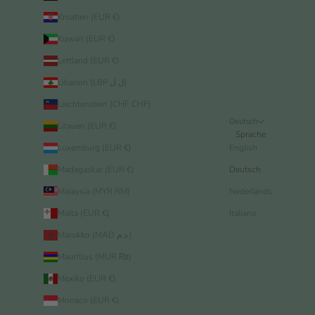
Kroatien (EUR €)
Kuwait (EUR €)
Lettland (EUR €)
Libanon (LBP ل.ل)
Liechtenstein (CHF CHF)
Deutsch
Litauen (EUR €)
Sprache
Luxemburg (EUR €)
English
Madagaskar (EUR €)
Deutsch
Malaysia (MYR RM)
Nederlands
Malta (EUR €)
Italiano
Marokko (MAD د.م.)
Mauritius (MUR ₨)
Mexiko (EUR €)
Monaco (EUR €)