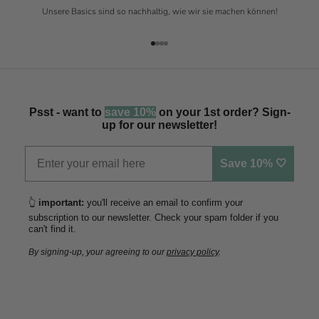
Unsere Basics sind so nachhaltig, wie wir sie machen können!
Gehe zu Element 1
Gehe zu Element 2
Gehe zu Element 3
Gehe zu Element 4
Psst - want to
save 10%
on your 1st order? Sign-
up for our newsletter!
Save 10% 🤍
👆
important:
you'll receive an email to confirm your
subscription to our newsletter. Check your spam folder if you
can't find it.
By signing-up, your agreeing to our
privacy policy
.