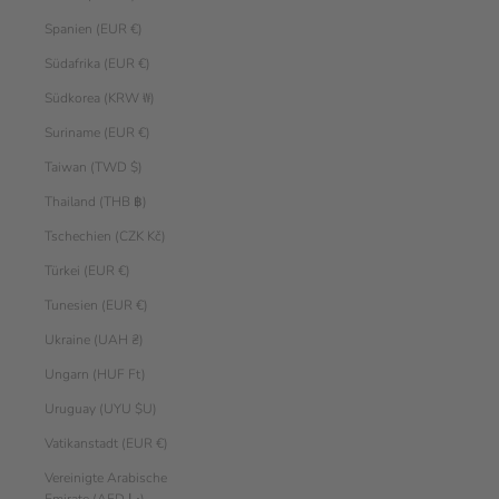
Spanien (EUR €)
Südafrika (EUR €)
Südkorea (KRW ₩)
Suriname (EUR €)
Taiwan (TWD $)
Thailand (THB ฿)
Tschechien (CZK Kč)
Türkei (EUR €)
Tunesien (EUR €)
Ukraine (UAH ₴)
Ungarn (HUF Ft)
Uruguay (UYU $U)
Vatikanstadt (EUR €)
Vereinigte Arabische