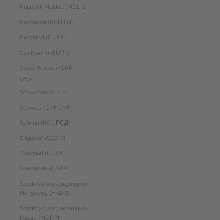
Republik Moldau (MDL L)
Rumänien (RON Lei)
Russland (EUR €)
San Marino (EUR €)
Saudi-Arabien (SAR
ر.س)
Schweden (SEK kr)
Schweiz (CHF CHF)
Serbien (RSD РСД)
Singapur (SGD $)
Slowakei (EUR €)
Slowenien (EUR €)
Sonderverwaltungsregion
Hongkong (HKD $)
Sonderverwaltungsregion
Macau (MOP P)