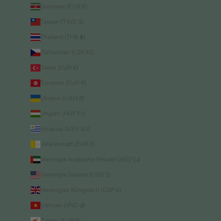
Suriname (EUR €)
Taiwan (TWD $)
Thailand (THB ฿)
Tschechien (CZK Kč)
Türkei (EUR €)
Tunesien (EUR €)
Ukraine (UAH ₴)
Ungarn (HUF Ft)
Uruguay (UYU $U)
Vatikanstadt (EUR €)
Vereinigte Arabische Emirate (AED د.إ)
Vereinigte Staaten (USD $)
Vereinigtes Königreich (GBP £)
Vietnam (VND ₫)
Zypern (EUR €)