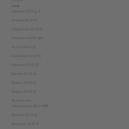
EUR €
Land
Algerien (DZD د.ج)
Andorra (EUR €)
Argentinien (EUR €)
Armenien (AMD դր.)
Aruba (AWG ƒ)
Australien (AUD $)
Bahamas (BSD $)
Bahrain (EUR €)
Belarus (EUR €)
Belgien (EUR €)
Bosnien und
Herzegowina (BAM КМ)
Brasilien (EUR €)
Bulgarien (EUR €)