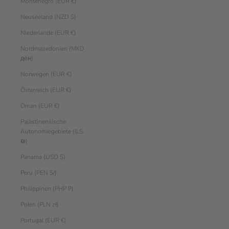
Montenegro (EUR €)
Neuseeland (NZD $)
Niederlande (EUR €)
Nordmazedonien (MKD
ден)
Norwegen (EUR €)
Österreich (EUR €)
Oman (EUR €)
Palästinensische
Autonomiegebiete (ILS
₪)
Panama (USD $)
Peru (PEN S/)
Philippinen (PHP ₱)
Polen (PLN zł)
Portugal (EUR €)