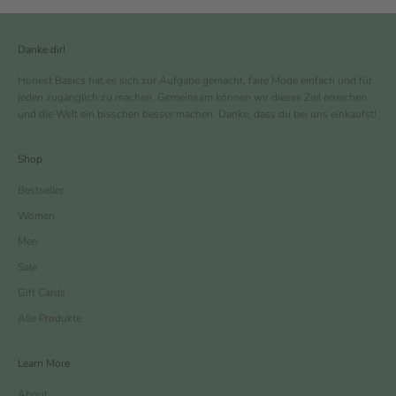
Danke dir!
Honest Basics hat es sich zur Aufgabe gemacht, faire Mode einfach und für
jeden zugänglich zu machen. Gemeinsam können wir dieses Ziel erreichen
und die Welt ein bisschen besser machen. Danke, dass du bei uns einkaufst!
Shop
Bestseller
Women
Men
Sale
Gift Cards
Alle Produkte
Learn More
About