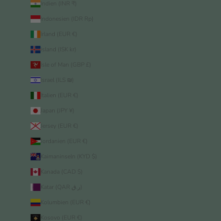
Indien (INR ₹)
Indonesien (IDR Rp)
Irland (EUR €)
Island (ISK kr)
Isle of Man (GBP £)
Israel (ILS ₪)
Italien (EUR €)
Japan (JPY ¥)
Jersey (EUR €)
Jordanien (EUR €)
Kaimaninseln (KYD $)
Kanada (CAD $)
Katar (QAR ر.ق)
Kolumbien (EUR €)
Kosovo (EUR €)