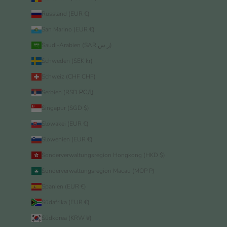
Russland (EUR €)
San Marino (EUR €)
Saudi-Arabien (SAR ر.س)
Schweden (SEK kr)
Schweiz (CHF CHF)
Serbien (RSD РСД)
Singapur (SGD $)
Slowakei (EUR €)
Slowenien (EUR €)
Sonderverwaltungsregion Hongkong (HKD $)
Sonderverwaltungsregion Macau (MOP P)
Spanien (EUR €)
Südafrika (EUR €)
Südkorea (KRW ₩)