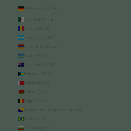
Deutschland (EUR €)
Land
Algerien (DZD د.ج)
Andorra (EUR €)
Argentinien (EUR €)
Armenien (AMD դր.)
Aruba (AWG ƒ)
Australien (AUD $)
Bahamas (BSD $)
Bahrain (EUR €)
Belarus (EUR €)
Belgien (EUR €)
Bosnien und Herzegowina (BAM КМ)
Brasilien (EUR €)
Bulgarien (EUR €)