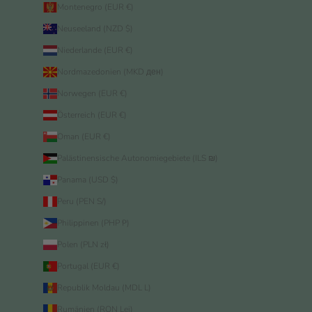
Montenegro (EUR €)
Neuseeland (NZD $)
Niederlande (EUR €)
Nordmazedonien (MKD ден)
Norwegen (EUR €)
Österreich (EUR €)
Oman (EUR €)
Palästinensische Autonomiegebiete (ILS ₪)
Panama (USD $)
Peru (PEN S/)
Philippinen (PHP ₱)
Polen (PLN zł)
Portugal (EUR €)
Republik Moldau (MDL L)
Rumänien (RON Lei)