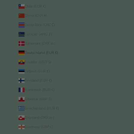
Chile (EUR €)
China (CNY ¥)
Costa Rica (CRC ₡)
Curaçao (ANG ƒ)
Dänemark (DKK kr.)
Deutschland (EUR €)
Ecuador (USD $)
Estland (EUR €)
Finnland (EUR €)
Frankreich (EUR €)
Gibraltar (GBP £)
Griechenland (EUR €)
Grönland (DKK kr.)
Guernsey (GBP £)