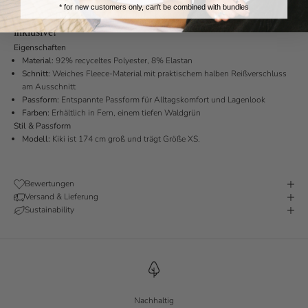
* for new customers only, can't be combined with bundles
einen sportlich-relaxeden Look. Kalte Tage gemeistert, Style
inklusive!
Eigenschaften
Material:
92% recyceltes Polyester, 8% Elastan
Schnitt:
Weiches Fleece-Material mit praktischem halben Reißverschluss
am Ausschnitt
Passform:
Entspannte Passform für Alltagskomfort und Lagenlook
Farben:
Erhältlich in Fern, einem tiefen Waldgrün
Stil & Passform
Modell:
Kiki ist 174 cm groß und trägt Größe XS.
Bewertungen
Versand & Lieferung
Sustainability
Nachhaltig