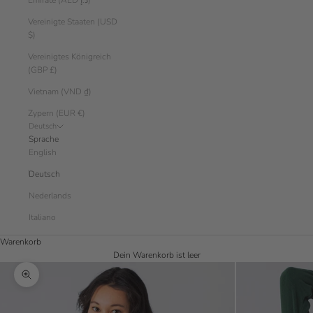
Emirate (AED د.إ)
Vereinigte Staaten (USD
$)
Vereinigtes Königreich
(GBP £)
Vietnam (VND ₫)
Zypern (EUR €)
Deutsch
Sprache
English
Deutsch
Nederlands
Italiano
Warenkorb
Dein Warenkorb ist leer
Bild vergrößern