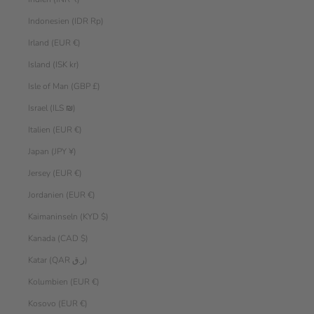
Indonesien (IDR Rp)
Irland (EUR €)
Island (ISK kr)
Isle of Man (GBP £)
Israel (ILS ₪)
Italien (EUR €)
Japan (JPY ¥)
Jersey (EUR €)
Jordanien (EUR €)
Kaimaninseln (KYD $)
Kanada (CAD $)
Katar (QAR ر.ق)
Kolumbien (EUR €)
Kosovo (EUR €)