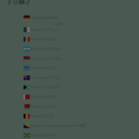
Duitsland (EUR €)
Land
Algerije (DZD د.ج)
Andorra (EUR €)
Argentinië (EUR €)
Armenië (AMD դր.)
Aruba (AWG ƒ)
Australië (AUD $)
Bahama’s (BSD $)
Bahrein (EUR €)
Belarus (EUR €)
België (EUR €)
Bosnië en Herzegovina (BAM КМ)
Brazilië (EUR €)