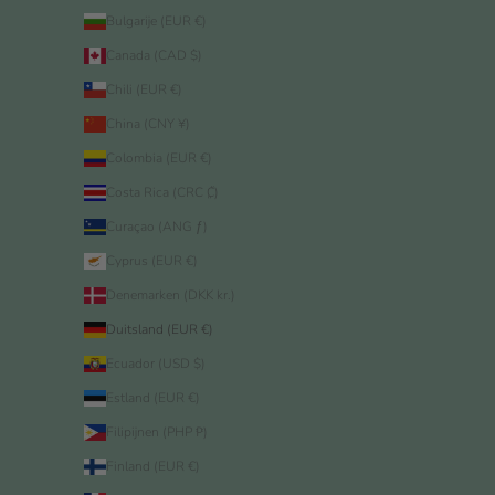
Bulgarije (EUR €)
Canada (CAD $)
Chili (EUR €)
China (CNY ¥)
Colombia (EUR €)
Costa Rica (CRC ₡)
Curaçao (ANG ƒ)
Cyprus (EUR €)
Denemarken (DKK kr.)
Duitsland (EUR €)
Ecuador (USD $)
Estland (EUR €)
Filipijnen (PHP ₱)
Finland (EUR €)