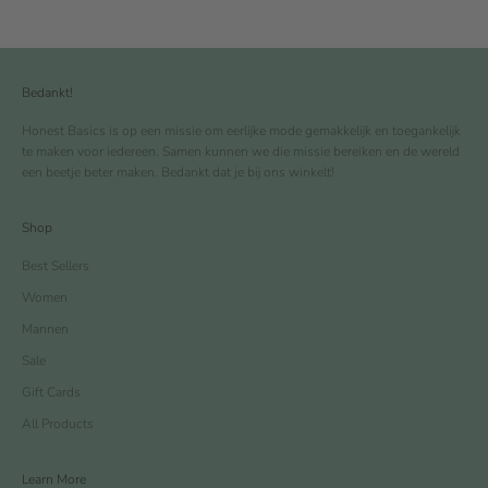
Bedankt!
Honest Basics is op een missie om eerlijke mode gemakkelijk en toegankelijk
te maken voor iedereen. Samen kunnen we die missie bereiken en de wereld
een beetje beter maken. Bedankt dat je bij ons winkelt!
Shop
Best Sellers
Women
Mannen
Sale
Gift Cards
All Products
Learn More