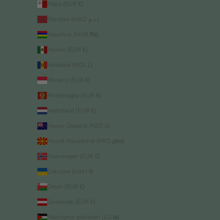
Malta (EUR €)
Marokko (MAD د.م.)
Mauritius (MUR ₨)
Mexico (EUR €)
Moldavië (MDL L)
Monaco (EUR €)
Montenegro (EUR €)
Nederland (EUR €)
Nieuw-Zeeland (NZD $)
Noord-Macedonië (MKD ден)
Noorwegen (EUR €)
Oekraïne (UAH ₴)
Oman (EUR €)
Oostenrijk (EUR €)
Palestijnse gebieden (ILS ₪)