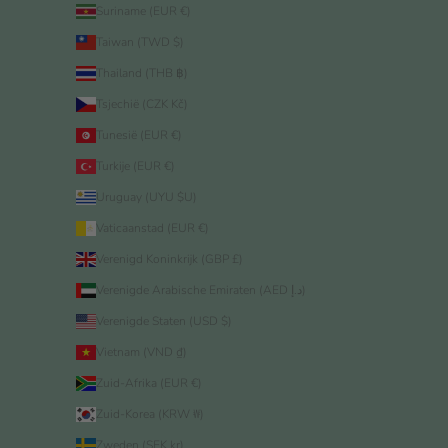
Suriname (EUR €)
Taiwan (TWD $)
Thailand (THB ฿)
Tsjechië (CZK Kč)
Tunesië (EUR €)
Turkije (EUR €)
Uruguay (UYU $U)
Vaticaanstad (EUR €)
Verenigd Koninkrijk (GBP £)
Verenigde Arabische Emiraten (AED د.إ)
Verenigde Staten (USD $)
Vietnam (VND ₫)
Zuid-Afrika (EUR €)
Zuid-Korea (KRW ₩)
Zweden (SEK kr)