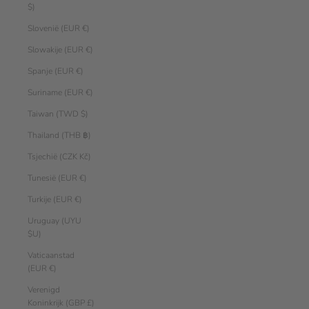
$)
Slovenië (EUR €)
Slowakije (EUR €)
Spanje (EUR €)
Suriname (EUR €)
Taiwan (TWD $)
Thailand (THB ฿)
Tsjechië (CZK Kč)
Tunesië (EUR €)
Turkije (EUR €)
Uruguay (UYU
$U)
Vaticaanstad
(EUR €)
Verenigd
Koninkrijk (GBP £)