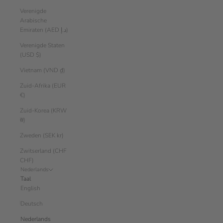
Verenigde
Arabische
Emiraten (AED د.إ)
Verenigde Staten
(USD $)
Vietnam (VND ₫)
Zuid-Afrika (EUR
€)
Zuid-Korea (KRW
₩)
Zweden (SEK kr)
Zwitserland (CHF
CHF)
Nederlands
Taal
English
Deutsch
Nederlands