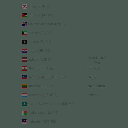
Jersey (EUR €)
Jordanië (EUR €)
Kaaimaneilanden (KYD $)
Koeweit (EUR €)
Kosovo (EUR €)
Kroatië (EUR €)
Nederlands
Letland (EUR €)
Taal
Libanon (LBP ل.ل)
English
Liechtenstein (CHF CHF)
Deutsch
Litouwen (EUR €)
Nederlands
Luxemburg (EUR €)
Italiano
Macau SAR van China (MOP P)
Madagaskar (EUR €)
Maleisië (MYR RM)