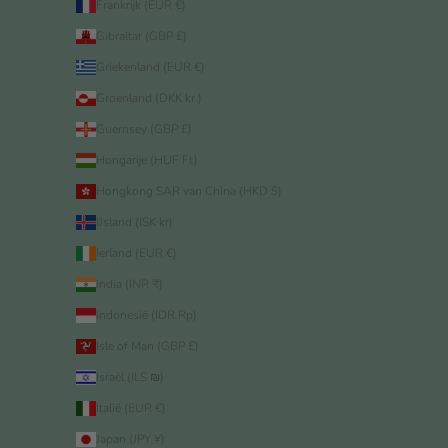
Frankrijk (EUR €)
Gibraltar (GBP £)
Griekenland (EUR €)
Groenland (DKK kr.)
Guernsey (GBP £)
Hongarije (HUF Ft)
Hongkong SAR van China (HKD $)
IJsland (ISK kr)
Ierland (EUR €)
India (INR ₹)
Indonesië (IDR Rp)
Isle of Man (GBP £)
Israël (ILS ₪)
Italië (EUR €)
Japan (JPY ¥)