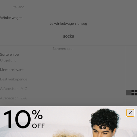
Italiano
Winkelwagen
Je winkelwagen is leeg
socks
Sorteren op
Sorteren op
Uitgelicht
Meest relevant
Best verkopende
Alfabetisch: A-Z
Alfabetisch: Z-A
Prijs: laag naar hoog
Prijs: hoog naar laag
Datum: oud naar nieuw
Datum: nieuw naar oud