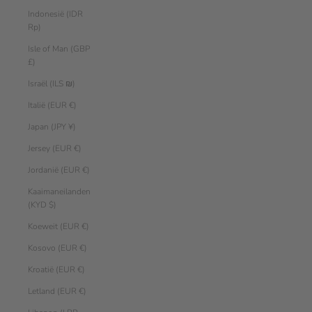
Indonesië (IDR
Rp)
Isle of Man (GBP
£)
Israël (ILS ₪)
Italië (EUR €)
Japan (JPY ¥)
Jersey (EUR €)
Jordanië (EUR €)
Kaaimaneilanden
(KYD $)
Koeweit (EUR €)
Kosovo (EUR €)
Kroatië (EUR €)
Letland (EUR €)