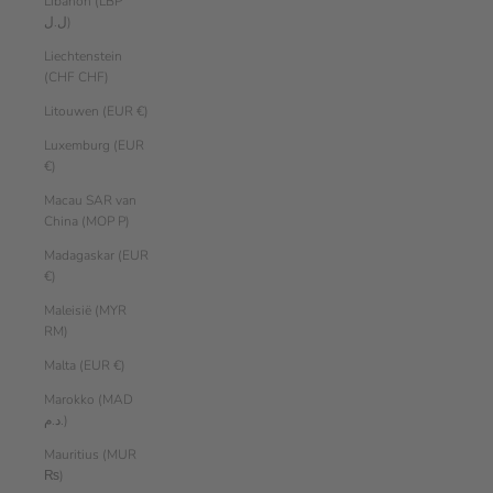
Libanon (LBP
ل.ل)
Liechtenstein
(CHF CHF)
Litouwen (EUR €)
Luxemburg (EUR
€)
Macau SAR van
China (MOP P)
Madagaskar (EUR
€)
Maleisië (MYR
RM)
Malta (EUR €)
Marokko (MAD
د.م.)
Mauritius (MUR
₨)