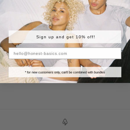
Sign up and get 10% off!
* for new customers only, can't be combined with bundles
Sokken 4-Pack
Tennissokken 3-pack Dames
Aanbiedingsprijs
Aanbiedingsprijs
€ 19.90
€ 19.90