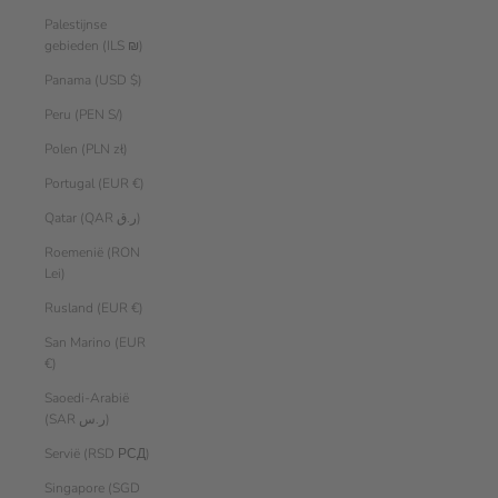
Palestijnse
gebieden (ILS ₪)
Panama (USD $)
Peru (PEN S/)
Polen (PLN zł)
Portugal (EUR €)
Qatar (QAR ر.ق)
Roemenië (RON
Lei)
Rusland (EUR €)
San Marino (EUR
€)
Saoedi-Arabië
(SAR ر.س)
Servië (RSD РСД)
Singapore (SGD