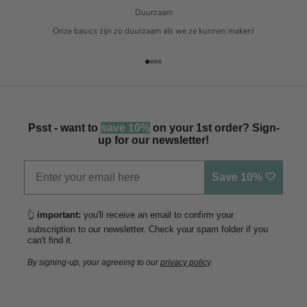
Duurzaam
Onze basics zijn zo duurzaam als we ze kunnen maken!
Naar artikel 1
Naar artikel 2
Naar artikel 3
Naar artikel 4
Psst - want to
save 10%
on your 1st order? Sign-
up for our newsletter!
Save 10% 🤍
👆
important:
you'll receive an email to confirm your
subscription to our newsletter. Check your spam folder if you
can't find it.
By signing-up, your agreeing to our
privacy policy
.