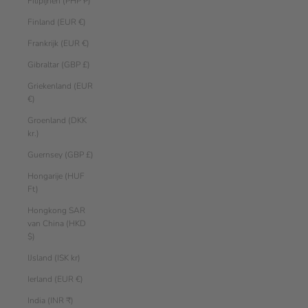
Filipijnen (PHP ₱)
Finland (EUR €)
Frankrijk (EUR €)
Gibraltar (GBP £)
Griekenland (EUR
€)
Groenland (DKK
kr.)
Guernsey (GBP £)
Hongarije (HUF
Ft)
Hongkong SAR
van China (HKD
$)
IJsland (ISK kr)
Ierland (EUR €)
India (INR ₹)