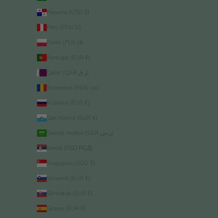
Panama (USD $)
Peru (PEN S/)
Polen (PLN zł)
Portugal (EUR €)
Qatar (QAR ر.ق)
Roemenië (RON Lei)
Rusland (EUR €)
San Marino (EUR €)
Saoedi-Arabië (SAR ر.س)
Servië (RSD РСД)
Singapore (SGD $)
Slovenië (EUR €)
Slowakije (EUR €)
Spanje (EUR €)