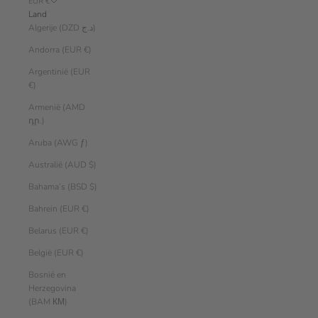
EUR €
Land
Algerije (DZD د.ج)
Andorra (EUR €)
Argentinië (EUR
€)
Armenië (AMD
դր.)
Aruba (AWG ƒ)
Australië (AUD $)
Bahama’s (BSD $)
Bahrein (EUR €)
Belarus (EUR €)
België (EUR €)
Bosnië en
Herzegovina
(BAM КМ)