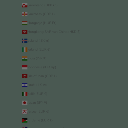
Groenland (DKK kr.)
Guernsey (GBP £)
Hongarije (HUF Ft)
Hongkong SAR van China (HKD $)
IJsland (ISK kr)
Ierland (EUR €)
India (INR ₹)
Indonesië (IDR Rp)
Isle of Man (GBP £)
Israël (ILS ₪)
Italië (EUR €)
Japan (JPY ¥)
Jersey (EUR €)
Jordanië (EUR €)