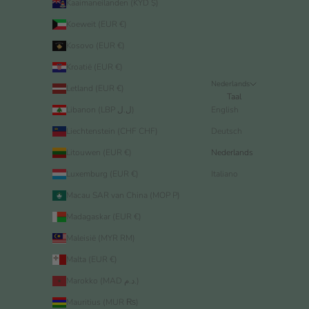
Kaaimaneilanden (KYD $)
Koeweit (EUR €)
Kosovo (EUR €)
Kroatië (EUR €)
Nederlands
Letland (EUR €)
Taal
Libanon (LBP ل.ل)
English
Liechtenstein (CHF CHF)
Deutsch
Litouwen (EUR €)
Nederlands
Luxemburg (EUR €)
Italiano
Macau SAR van China (MOP P)
Madagaskar (EUR €)
Maleisië (MYR RM)
Malta (EUR €)
Marokko (MAD د.م.)
Mauritius (MUR ₨)