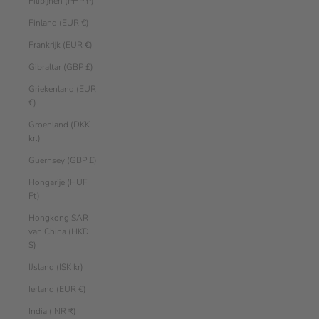
Filipijnen (PHP ₱)
Finland (EUR €)
Frankrijk (EUR €)
Gibraltar (GBP £)
Griekenland (EUR
€)
Groenland (DKK
kr.)
Guernsey (GBP £)
Hongarije (HUF
Ft)
Hongkong SAR
van China (HKD
$)
IJsland (ISK kr)
Ierland (EUR €)
India (INR ₹)