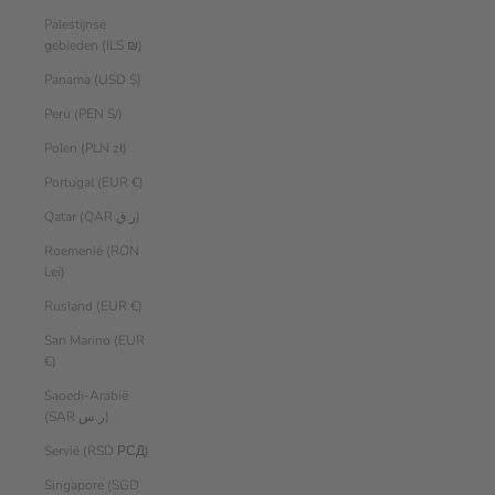
Palestijnse
gebieden (ILS ₪)
Panama (USD $)
Peru (PEN S/)
Polen (PLN zł)
Portugal (EUR €)
Qatar (QAR ر.ق)
Roemenië (RON
Lei)
Rusland (EUR €)
San Marino (EUR
€)
Saoedi-Arabië
(SAR ر.س)
Servië (RSD РСД)
Singapore (SGD