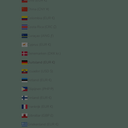
Chili (EUR €)
China (CNY ¥)
Colombia (EUR €)
Costa Rica (CRC ₡)
Curaçao (ANG ƒ)
Cyprus (EUR €)
Denemarken (DKK kr.)
Duitsland (EUR €)
Ecuador (USD $)
Estland (EUR €)
Filipijnen (PHP ₱)
Finland (EUR €)
Frankrijk (EUR €)
Gibraltar (GBP £)
Griekenland (EUR €)