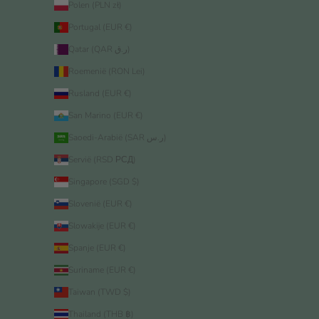
Polen (PLN zł)
Portugal (EUR €)
Qatar (QAR ر.ق)
Roemenië (RON Lei)
Rusland (EUR €)
San Marino (EUR €)
Saoedi-Arabië (SAR ر.س)
Servië (RSD РСД)
Singapore (SGD $)
Slovenië (EUR €)
Slowakije (EUR €)
Spanje (EUR €)
Suriname (EUR €)
Taiwan (TWD $)
Thailand (THB ฿)