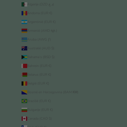
Algerije (DZD د.ج)
Andorra (EUR €)
Argentinië (EUR €)
Armenië (AMD դր.)
Aruba (AWG ƒ)
Australië (AUD $)
Bahama’s (BSD $)
Bahrein (EUR €)
Belarus (EUR €)
België (EUR €)
Bosnië en Herzegovina (BAM КМ)
Brazilië (EUR €)
Bulgarije (EUR €)
Canada (CAD $)