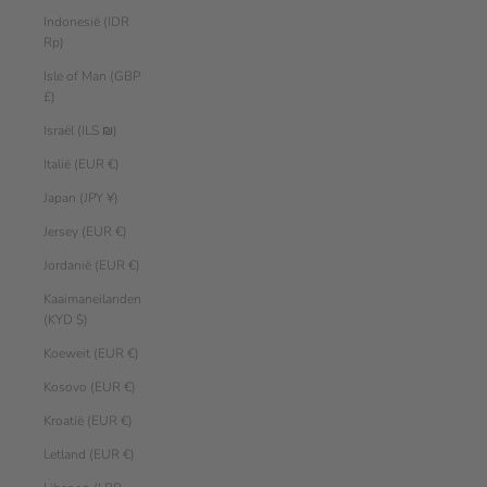
Indonesië (IDR
Rp)
Isle of Man (GBP
£)
Israël (ILS ₪)
Italië (EUR €)
Japan (JPY ¥)
Jersey (EUR €)
Jordanië (EUR €)
Kaaimaneilanden
(KYD $)
Koeweit (EUR €)
Kosovo (EUR €)
Kroatië (EUR €)
Letland (EUR €)