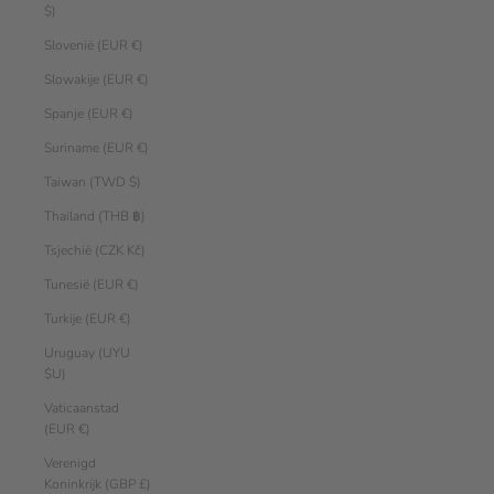
$)
Slovenië (EUR €)
Slowakije (EUR €)
Spanje (EUR €)
Suriname (EUR €)
Taiwan (TWD $)
Thailand (THB ฿)
Tsjechië (CZK Kč)
Tunesië (EUR €)
Turkije (EUR €)
Uruguay (UYU
$U)
Vaticaanstad
(EUR €)
Verenigd
Koninkrijk (GBP £)