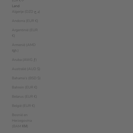
EUR €
Land
Algerije (DZD د.ج)
Andorra (EUR €)
Argentinië (EUR
€)
Armenië (AMD
դր.)
Aruba (AWG ƒ)
Australië (AUD $)
Bahama’s (BSD $)
Bahrein (EUR €)
Belarus (EUR €)
België (EUR €)
Bosnië en
Herzegovina
(BAM КМ)