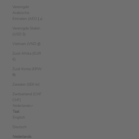
Verenigde
Arabische
Emiraten (AED د.إ)
Verenigde Staten
(USD $)
Vietnam (VND ₫)
Zuid-Afrika (EUR
€)
Zuid-Korea (KRW
₩)
Zweden (SEK kr)
Zwitserland (CHF
CHF)
Nederlands
Taal
English
Deutsch
Nederlands