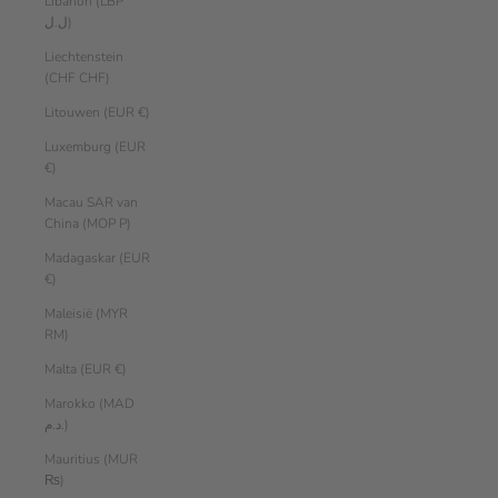
Libanon (LBP
ل.ل)
Liechtenstein
(CHF CHF)
Litouwen (EUR €)
Luxemburg (EUR
€)
Macau SAR van
China (MOP P)
Madagaskar (EUR
€)
Maleisië (MYR
RM)
Malta (EUR €)
Marokko (MAD
د.م.)
Mauritius (MUR
₨)