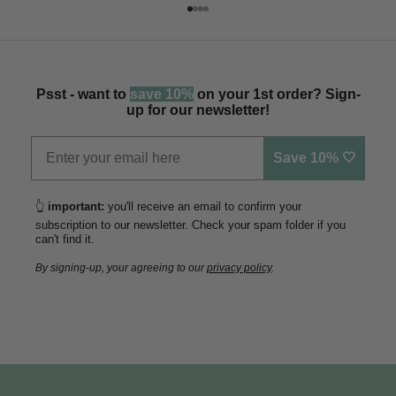
Naar artikel 1
Naar artikel 2
Naar artikel 3
Naar artikel 4
Psst - want to
save 10%
on your 1st order? Sign-
up for our newsletter!
Save 10% 🤍
👆
important:
you'll receive an email to confirm your
subscription to our newsletter. Check your spam folder if you
can't find it.
By signing-up, your agreeing to our
privacy policy
.