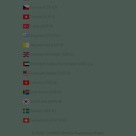
Tsjechië (CZK Kč)
Tunesië (EUR €)
Turkije (EUR €)
Uruguay (UYU $U)
Vaticaanstad (EUR €)
Verenigd Koninkrijk (GBP £)
Verenigde Arabische Emiraten (AED د.إ)
Verenigde Staten (USD $)
Vietnam (VND ₫)
Zuid-Afrika (EUR €)
Zuid-Korea (KRW ₩)
Zweden (SEK kr)
Zwitserland (CHF CHF)
© 2026 - HONEST BASICS
Powered by Shopify