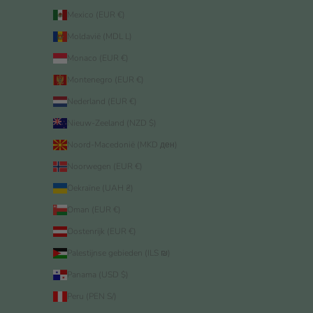
Mexico (EUR €)
Moldavië (MDL L)
Monaco (EUR €)
Montenegro (EUR €)
Nederland (EUR €)
Nieuw-Zeeland (NZD $)
Noord-Macedonië (MKD ден)
Noorwegen (EUR €)
Oekraïne (UAH ₴)
Oman (EUR €)
Oostenrijk (EUR €)
Palestijnse gebieden (ILS ₪)
Panama (USD $)
Peru (PEN S/)