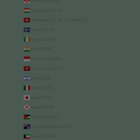
Guernsey (GBP £)
Hongarije (HUF Ft)
Hongkong SAR van China (HKD $)
IJsland (ISK kr)
Ierland (EUR €)
India (INR ₹)
Indonesië (IDR Rp)
Isle of Man (GBP £)
Israël (ILS ₪)
Italië (EUR €)
Japan (JPY ¥)
Jersey (EUR €)
Jordanië (EUR €)
Kaaimaneilanden (KYD $)
Koeweit (EUR €)