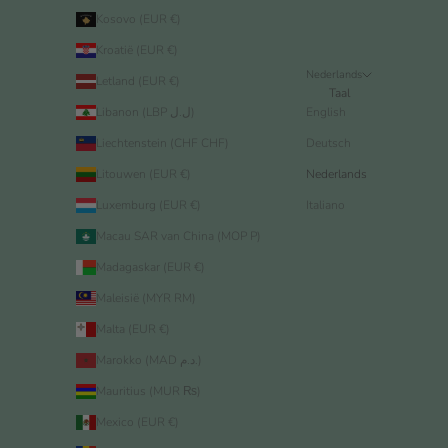
Kosovo (EUR €)
Kroatië (EUR €)
Nederlands
Letland (EUR €)
Taal
Libanon (LBP ل.ل)
English
Liechtenstein (CHF CHF)
Deutsch
Litouwen (EUR €)
Nederlands
Luxemburg (EUR €)
Italiano
Macau SAR van China (MOP P)
Madagaskar (EUR €)
Maleisië (MYR RM)
Malta (EUR €)
Marokko (MAD د.م.)
Mauritius (MUR ₨)
Mexico (EUR €)