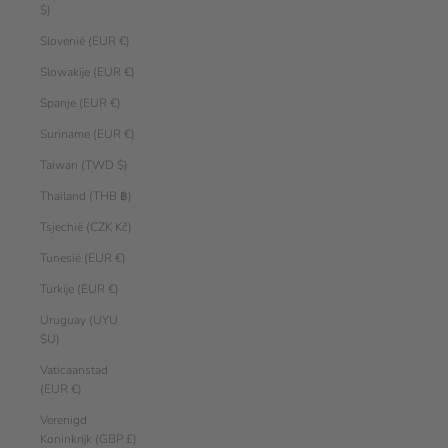
$)
Slovenië (EUR €)
Slowakije (EUR €)
Spanje (EUR €)
Suriname (EUR €)
Taiwan (TWD $)
Thailand (THB ฿)
Tsjechië (CZK Kč)
Tunesië (EUR €)
Turkije (EUR €)
Uruguay (UYU
$U)
Vaticaanstad
(EUR €)
Verenigd
Koninkrijk (GBP £)