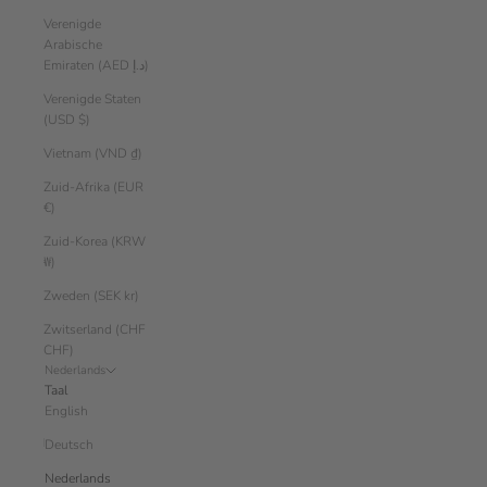
Verenigde
Arabische
Emiraten (AED د.إ)
Verenigde Staten
(USD $)
Vietnam (VND ₫)
Zuid-Afrika (EUR
€)
Zuid-Korea (KRW
₩)
Zweden (SEK kr)
Zwitserland (CHF
CHF)
Nederlands
Taal
English
Deutsch
Nederlands