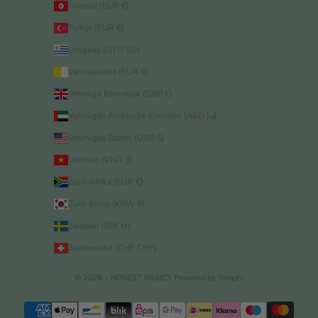
Tunesië (EUR €)
Turkije (EUR €)
Uruguay (UYU $U)
Vaticaanstad (EUR €)
Verenigd Koninkrijk (GBP £)
Verenigde Arabische Emiraten (AED د.إ)
Verenigde Staten (USD $)
Vietnam (VND ₫)
Zuid-Afrika (EUR €)
Zuid-Korea (KRW ₩)
Zweden (SEK kr)
Zwitserland (CHF CHF)
© 2026 - HONEST BASICS
Powered by Shopify