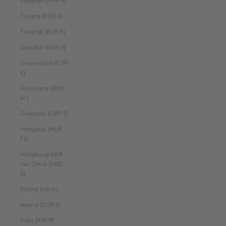
Filipijnen (PHP ₱)
Finland (EUR €)
Frankrijk (EUR €)
Gibraltar (GBP £)
Griekenland (EUR
€)
Groenland (DKK
kr.)
Guernsey (GBP £)
Hongarije (HUF
Ft)
Hongkong SAR
van China (HKD
$)
IJsland (ISK kr)
Ierland (EUR €)
India (INR ₹)