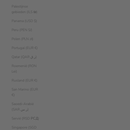
Palestijnse
gebieden (ILS ₪)
Panama (USD $)
Peru (PEN S/)
Polen (PLN zł)
Portugal (EUR €)
Qatar (QAR ر.ق)
Roemenië (RON
Lei)
Rusland (EUR €)
San Marino (EUR
€)
Saoedi-Arabië
(SAR ر.س)
Servië (RSD РСД)
Singapore (SGD