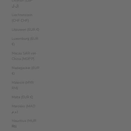
Libanon (LBP
ل.ل)
Liechtenstein
(CHF CHF)
Litouwen (EUR €)
Luxemburg (EUR
€)
Macau SAR van
China (MOP P)
Madagaskar (EUR
€)
Maleisië (MYR
RM)
Malta (EUR €)
Marokko (MAD
د.م.)
Mauritius (MUR
₨)