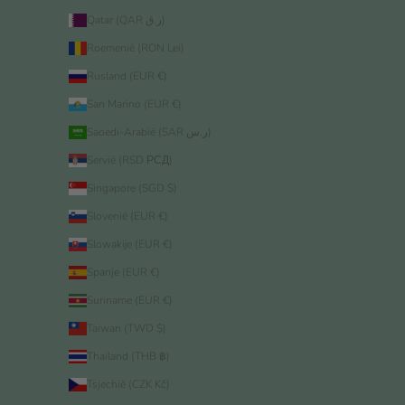
Qatar (QAR ر.ق)
Roemenië (RON Lei)
Rusland (EUR €)
San Marino (EUR €)
Saoedi-Arabië (SAR ر.س)
Servië (RSD РСД)
Singapore (SGD $)
Slovenië (EUR €)
Slowakije (EUR €)
Spanje (EUR €)
Suriname (EUR €)
Taiwan (TWD $)
Thailand (THB ฿)
Tsjechië (CZK Kč)