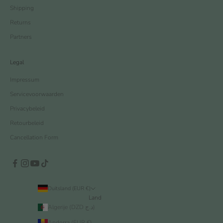
Shipping
Returns
Partners
Legal
Impressum
Servicevoorwaarden
Privacybeleid
Retourbeleid
Cancellation Form
Duitsland (EUR €)
Land
Algerije (DZD د.ج)
Andorra (EUR €)