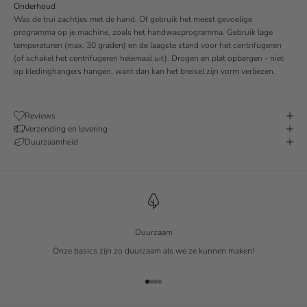
Onderhoud
Was de trui zachtjes met de hand. Of gebruik het meest gevoelige
programma op je machine, zoals het handwasprogramma. Gebruik lage
temperaturen (max. 30 graden) en de laagste stand voor het centrifugeren
(of schakel het centrifugeren helemaal uit). Drogen en plat opbergen - niet
op kledinghangers hangen, want dan kan het breisel zijn vorm verliezen.
Reviews
Verzending en levering
Duurzaamheid
Duurzaam
Onze basics zijn zo duurzaam als we ze kunnen maken!
Naar artikel 1
Naar artikel 2
Naar artikel 3
Naar artikel 4