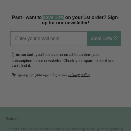
Psst - want to
save 10%
on your 1st order? Sign-
up for our newsletter!
Save 10% 🤍
👆
important:
you'll receive an email to confirm your
subscription to our newsletter. Check your spam folder if you
can't find it.
By signing-up, your agreeing to our
privacy policy
.
Bedankt!
Honest Basics is op een missie om eerlijke mode gemakkelijk en toegankelijk