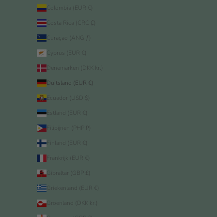
Colombia (EUR €)
Costa Rica (CRC ₡)
Curaçao (ANG ƒ)
Cyprus (EUR €)
Denemarken (DKK kr.)
Duitsland (EUR €)
Ecuador (USD $)
Estland (EUR €)
Filipijnen (PHP ₱)
Finland (EUR €)
Frankrijk (EUR €)
Gibraltar (GBP £)
Griekenland (EUR €)
Groenland (DKK kr.)