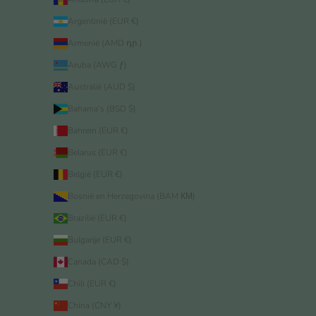
Argentinië (EUR €)
Armenië (AMD դր.)
Aruba (AWG ƒ)
Australië (AUD $)
Bahama’s (BSD $)
Bahrein (EUR €)
Belarus (EUR €)
België (EUR €)
Bosnië en Herzegovina (BAM КМ)
Brazilië (EUR €)
Bulgarije (EUR €)
Canada (CAD $)
Chili (EUR €)
China (CNY ¥)