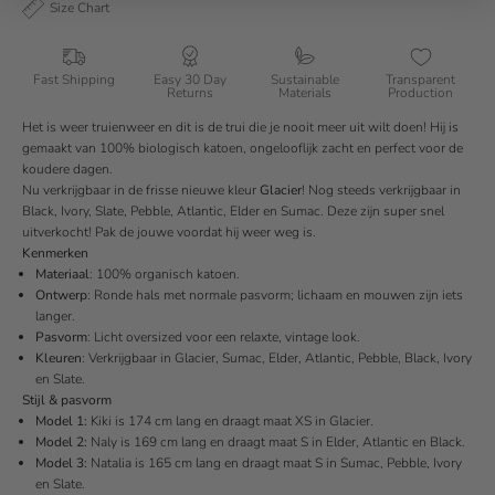
Size Chart
Fast Shipping
Easy 30 Day
Sustainable
Transparent
Returns
Materials
Production
Het is weer truienweer en dit is de trui die je nooit meer uit wilt doen! Hij is
gemaakt van 100% biologisch katoen, ongelooflijk zacht en perfect voor de
koudere dagen.
Nu verkrijgbaar in de frisse nieuwe kleur
Glacier
! Nog steeds verkrijgbaar in
Black, Ivory, Slate, Pebble, Atlantic, Elder en Sumac. Deze zijn super snel
uitverkocht! Pak de jouwe voordat hij weer weg is.
Kenmerken
Materiaal
:
100% organisch katoen.
Ontwerp
:
Ronde hals met normale pasvorm; lichaam en mouwen zijn iets
langer.
Pasvorm
: Licht oversized voor een relaxte, vintage look.
Kleuren
:
Verkrijgbaar in Glacier, Sumac, Elder, Atlantic, Pebble, Black, Ivory
en Slate.
Stijl & pasvorm
Model 1:
Kiki is 174 cm lang en draagt maat XS in Glacier.
Model 2:
Naly is 169 cm lang en draagt maat S in Elder,
Atlantic en Black.
Model 3:
Natalia is 165 cm lang en draagt maat S in Sumac, Pebble, Ivory
en Slate.