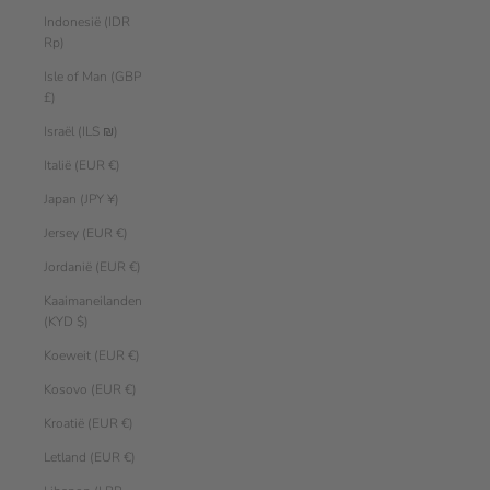
Indonesië (IDR
Rp)
Isle of Man (GBP
£)
Israël (ILS ₪)
Italië (EUR €)
Japan (JPY ¥)
Jersey (EUR €)
Jordanië (EUR €)
Kaaimaneilanden
(KYD $)
Koeweit (EUR €)
Kosovo (EUR €)
Kroatië (EUR €)
Letland (EUR €)