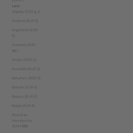
EUR €
Land
Algerije (DZD د.ج)
Andorra (EUR €)
Argentinië (EUR
€)
Armenië (AMD
դր.)
Aruba (AWG ƒ)
Australië (AUD $)
Bahama’s (BSD $)
Bahrein (EUR €)
Belarus (EUR €)
België (EUR €)
Bosnië en
Herzegovina
(BAM КМ)