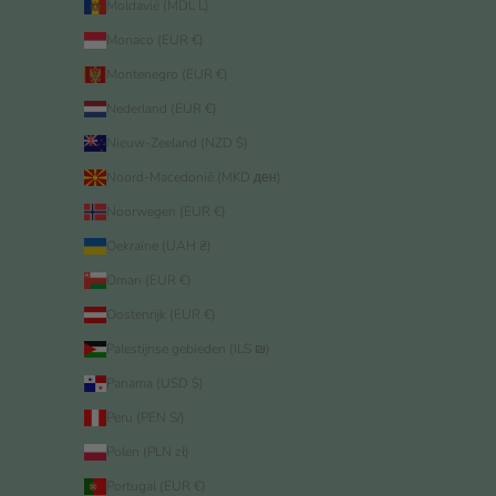
Moldavië (MDL L)
Monaco (EUR €)
Montenegro (EUR €)
Nederland (EUR €)
Nieuw-Zeeland (NZD $)
Noord-Macedonië (MKD ден)
Noorwegen (EUR €)
Oekraïne (UAH ₴)
Oman (EUR €)
Oostenrijk (EUR €)
Palestijnse gebieden (ILS ₪)
Panama (USD $)
Peru (PEN S/)
Polen (PLN zł)
Portugal (EUR €)