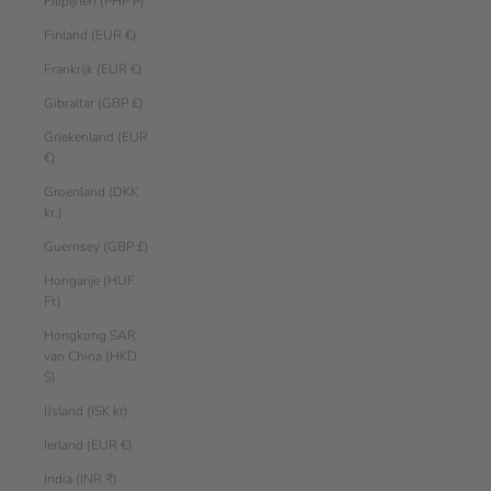
Filipijnen (PHP ₱)
Finland (EUR €)
Frankrijk (EUR €)
Gibraltar (GBP £)
Griekenland (EUR
€)
Groenland (DKK
kr.)
Guernsey (GBP £)
Hongarije (HUF
Ft)
Hongkong SAR
van China (HKD
$)
IJsland (ISK kr)
Ierland (EUR €)
India (INR ₹)