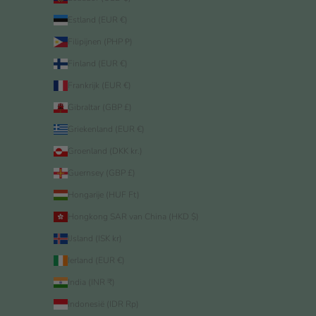
Estland (EUR €)
Filipijnen (PHP ₱)
Finland (EUR €)
Frankrijk (EUR €)
Gibraltar (GBP £)
Griekenland (EUR €)
Groenland (DKK kr.)
Guernsey (GBP £)
Hongarije (HUF Ft)
Hongkong SAR van China (HKD $)
IJsland (ISK kr)
Ierland (EUR €)
India (INR ₹)
Indonesië (IDR Rp)