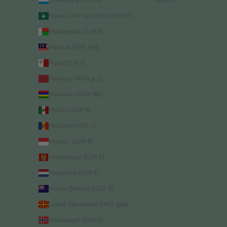
Macau SAR van China (MOP P)
Madagaskar (EUR €)
Maleisië (MYR RM)
Malta (EUR €)
Marokko (MAD د.م.)
Mauritius (MUR ₨)
Mexico (EUR €)
Moldavië (MDL L)
Monaco (EUR €)
Montenegro (EUR €)
Nederland (EUR €)
Nieuw-Zeeland (NZD $)
Noord-Macedonië (MKD ден)
Noorwegen (EUR €)