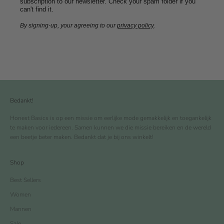
subscription to our newsletter. Check your spam folder if you
can't find it.
By signing-up, your agreeing to our
privacy policy
.
Bedankt!
Honest Basics is op een missie om eerlijke mode gemakkelijk en toegankelijk
te maken voor iedereen. Samen kunnen we die missie bereiken en de wereld
een beetje beter maken. Bedankt dat je bij ons winkelt!
Shop
Best Sellers
Women
Mannen
Sale