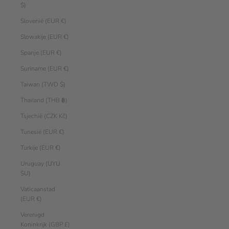
$)
Slovenië (EUR €)
Slowakije (EUR €)
Spanje (EUR €)
Suriname (EUR €)
Taiwan (TWD $)
Thailand (THB ฿)
Tsjechië (CZK Kč)
Tunesië (EUR €)
Turkije (EUR €)
Uruguay (UYU
$U)
Vaticaanstad
(EUR €)
Verenigd
Koninkrijk (GBP £)