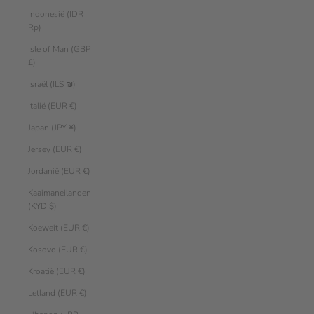
Indonesië (IDR
Rp)
Isle of Man (GBP
£)
Israël (ILS ₪)
Italië (EUR €)
Japan (JPY ¥)
Jersey (EUR €)
Jordanië (EUR €)
Kaaimaneilanden
(KYD $)
Koeweit (EUR €)
Kosovo (EUR €)
Kroatië (EUR €)
Letland (EUR €)