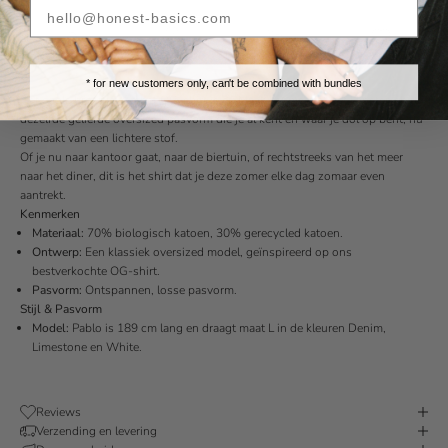
Fast Shipping
Easy 30 Day
Sustainable
Transparent
Returns
Materials
Production
* for new customers only, can't be combined with bundles
Het coole broertje van het OG-shirt is er. Maak kennis met het Hipster-shirt:
dezelfde geliefde oversized pasvorm die je al kent en waar je dol op bent, nu
gemaakt van een lichtere stof.
Of je nu naar kantoor gaat, naar de biertuin, of rechtstreeks van het meer
naar het diner, dit is het shirt dat je deze zomer elke dag zomaar even
aantrekt.
Kenmerken
Materiaal:
70% biologisch katoen, 30% gerecycled katoen.
Ontwerp:
Een klassiek oversized model, geïnspireerd op ons
bestverkochte OG-shirt.
Pasvorm:
Ontspannen, losse pasvorm.
Stijl & Pasvorm
Model:
Pablo is 189 cm lang en draagt maat L in de kleuren Denim,
Limestone en White.
Reviews
Verzending en levering