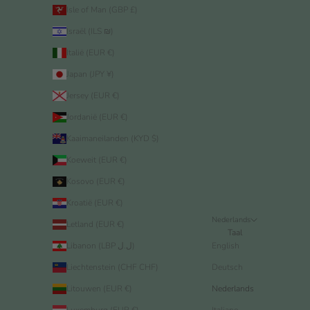
Isle of Man (GBP £)
Israël (ILS ₪)
Italië (EUR €)
Japan (JPY ¥)
Jersey (EUR €)
Jordanië (EUR €)
Kaaimaneilanden (KYD $)
Koeweit (EUR €)
Kosovo (EUR €)
Kroatië (EUR €)
Nederlands
Letland (EUR €)
Taal
Libanon (LBP ل.ل)
English
Liechtenstein (CHF CHF)
Deutsch
Litouwen (EUR €)
Nederlands
Luxemburg (EUR €)
Italiano