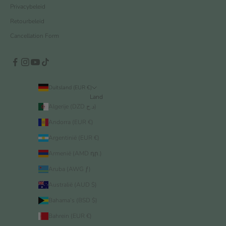
Privacybeleid
Retourbeleid
Cancellation Form
Duitsland (EUR €)
Land
Algerije (DZD د.ج)
Andorra (EUR €)
Argentinië (EUR €)
Armenië (AMD դր.)
Aruba (AWG ƒ)
Australië (AUD $)
Bahama’s (BSD $)
Bahrein (EUR €)