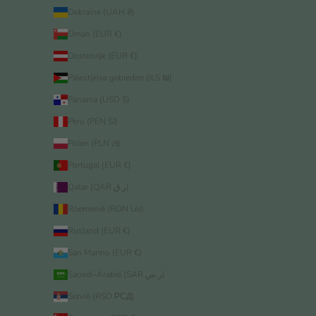
Oekraïne (UAH ₴)
Oman (EUR €)
Oostenrijk (EUR €)
Palestijnse gebieden (ILS ₪)
Panama (USD $)
Peru (PEN S/)
Polen (PLN zł)
Portugal (EUR €)
Qatar (QAR ر.ق)
Roemenië (RON Lei)
Rusland (EUR €)
San Marino (EUR €)
Saoedi-Arabië (SAR ر.س)
Servië (RSD РСД)