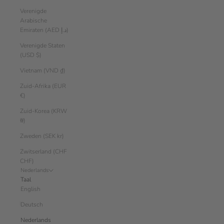
Verenigde
Arabische
Emiraten (AED د.إ)
Verenigde Staten
(USD $)
Vietnam (VND ₫)
Zuid-Afrika (EUR
€)
Zuid-Korea (KRW
₩)
Zweden (SEK kr)
Zwitserland (CHF
CHF)
Nederlands
Taal
English
Deutsch
Nederlands