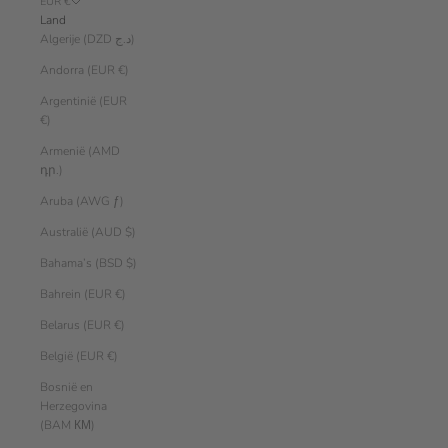
EUR €
Land
Algerije (DZD د.ج)
Andorra (EUR €)
Argentinië (EUR
€)
Armenië (AMD
դր.)
Aruba (AWG ƒ)
Australië (AUD $)
Bahama’s (BSD $)
Bahrein (EUR €)
Belarus (EUR €)
België (EUR €)
Bosnië en
Herzegovina
(BAM КМ)