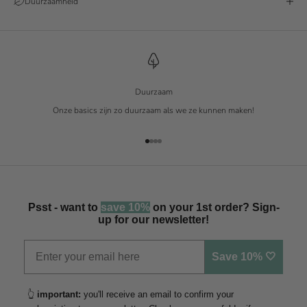
Duurzaamheid
Duurzaam
Onze basics zijn zo duurzaam als we ze kunnen maken!
Naar artikel 1
Naar artikel 2
Naar artikel 3
Naar artikel 4
Psst - want to
save 10%
on your 1st order? Sign-
up for our newsletter!
Save 10% 🤍
👆
important:
you'll receive an email to confirm your