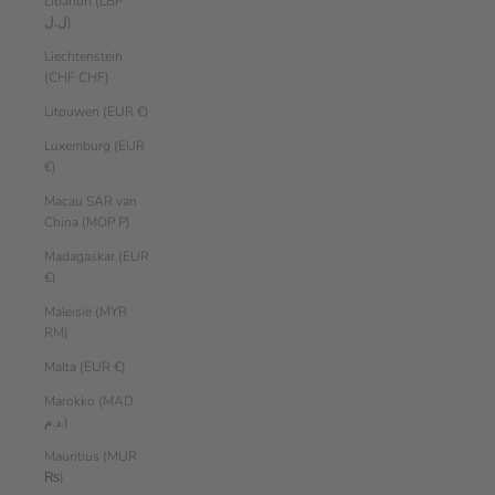
Libanon (LBP
ل.ل)
Liechtenstein
(CHF CHF)
Litouwen (EUR €)
Luxemburg (EUR
€)
Macau SAR van
China (MOP P)
Madagaskar (EUR
€)
Maleisië (MYR
RM)
Malta (EUR €)
Marokko (MAD
د.م.)
Mauritius (MUR
₨)