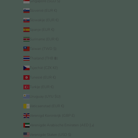
Singapore (SGD $)
Slovenië (EUR €)
Slowakije (EUR €)
Spanje (EUR €)
Suriname (EUR €)
Taiwan (TWD $)
Thailand (THB ฿)
Tsjechië (CZK Kč)
Tunesië (EUR €)
Turkije (EUR €)
Uruguay (UYU $U)
Vaticaanstad (EUR €)
Verenigd Koninkrijk (GBP £)
Verenigde Arabische Emiraten (AED د.إ)
Verenigde Staten (USD $)