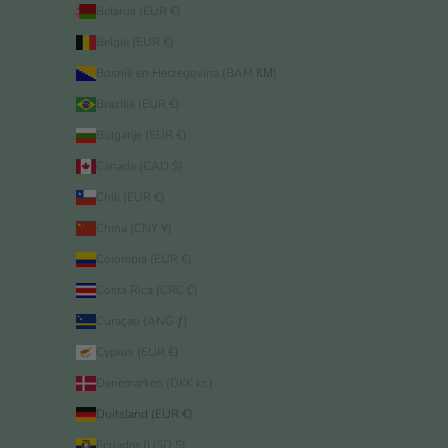
Belarus (EUR €)
België (EUR €)
Bosnië en Herzegovina (BAM КМ)
Brazilië (EUR €)
Bulgarije (EUR €)
Canada (CAD $)
Chili (EUR €)
China (CNY ¥)
Colombia (EUR €)
Costa Rica (CRC ₡)
Curaçao (ANG ƒ)
Cyprus (EUR €)
Denemarken (DKK kr.)
Duitsland (EUR €)
Ecuador (USD $)