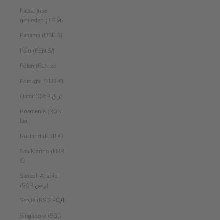
Palestijnse
gebieden (ILS ₪)
Panama (USD $)
Peru (PEN S/)
Polen (PLN zł)
Portugal (EUR €)
Qatar (QAR ر.ق)
Roemenië (RON
Lei)
Rusland (EUR €)
San Marino (EUR
€)
Saoedi-Arabië
(SAR ر.س)
Servië (RSD РСД)
Singapore (SGD