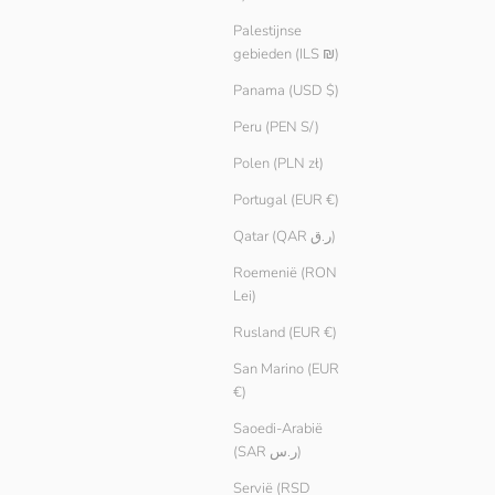
Palestijnse
gebieden (ILS ₪)
Panama (USD $)
Peru (PEN S/)
Polen (PLN zł)
Portugal (EUR €)
Qatar (QAR ر.ق)
Roemenië (RON
Lei)
Rusland (EUR €)
San Marino (EUR
€)
Saoedi-Arabië
(SAR ر.س)
Servië (RSD