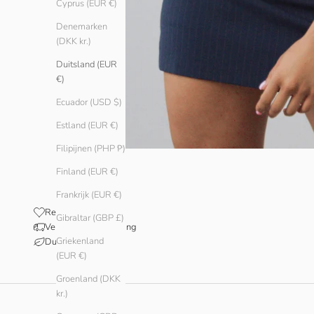
Cyprus (EUR €)
Denemarken
(DKK kr.)
Duitsland (EUR
€)
Ecuador (USD $)
Estland (EUR €)
Filipijnen (PHP ₱)
Finland (EUR €)
Frankrijk (EUR €)
Reviews
Gibraltar (GBP £)
Verzending en levering
Griekenland
Duurzaamheid
(EUR €)
Groenland (DKK
kr.)