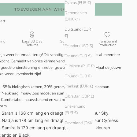
Cyprus (EUR €)
TOEVOEGEN AAN WINKELWAGEN
Denemarken
(DKK kr.)
art
Duitsland (EUR
€)
ping
Easy 30 Day
Sustainable
Transparent
Returns
Materials
Production
Ecuador (USD $)
ijn weer helemaal terug! Dit schattige mouwloze topje is al meerdere
Estland (EUR €)
rkocht. Gemaakt van onze kenmerkende geribbelde stof.
Filipijnen (PHP ₱)
t goede ondersteuning en ziet er gewoon supercool uit... Haal de jouwe
ze weer uitverkocht zijn!
Finland (EUR €)
Frankrijk (EUR €)
l
: 65% biologisch katoen, 30% gerecycled katoen, 5% elastaan.
: Nepkraag, mouwloos model en slanke pasvorm.
Gibraltar (GBP £)
: Comfortabel, nauwsluitend en valt normaal qua maat.
vorm
Griekenland
(EUR €)
: Sarah is 168 cm lang en draagt maat L in de kleur Sky
.
:
Nadja is 178 cm lang en draagt maat S in de kleur Cypress
.
Groenland (DKK
:
Samira is 179 cm lang en draagt maat XS in de kleuren
kr.)
tlantic en Black
.