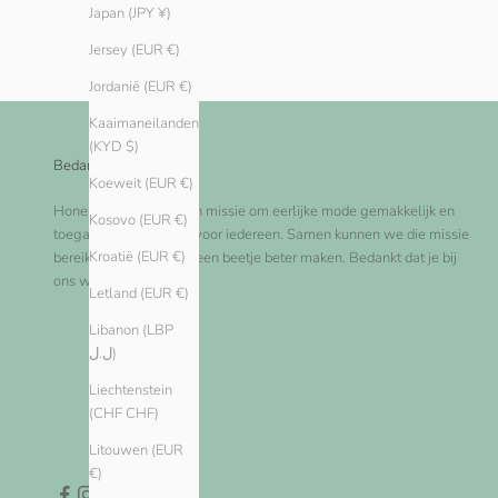
Japan (JPY ¥)
Jersey (EUR €)
Jordanië (EUR €)
Kaaimaneilanden
(KYD $)
Bedankt!
Koeweit (EUR €)
Honest Basics is op een missie om eerlijke mode gemakkelijk en
Kosovo (EUR €)
toegankelijk te maken voor iedereen. Samen kunnen we die missie
Kroatië (EUR €)
bereiken en de wereld een beetje beter maken. Bedankt dat je bij
ons winkelt!
Letland (EUR €)
Libanon (LBP
ل.ل)
Liechtenstein
(CHF CHF)
Litouwen (EUR
€)