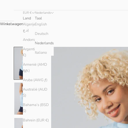
EUR €
Nederlands
Land
Taal
Winkelwagen
Algerije (DZD
English
د.ج)
Deutsch
Andorra (EUR €)
Nederlands
Argentinië (EUR
Italiano
€)
Armenië (AMD
դր.)
Aruba (AWG ƒ)
Australië (AUD
$)
Bahama’s (BSD
$)
Bahrein (EUR €)