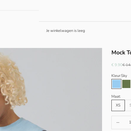
Je winkelwagen is leeg
Mock T
Aanbiedings
Norma
€ 9.90
€ 14
Kleur:
Sky
Sky
Cy
Maat:
XS
Aantal ver