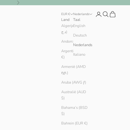
Volgende
Inloggen
Zoeken
Winkelwag
EUR €
Nederlands
Land
Taal
Algerije (DZD
English
د.ج)
Deutsch
Andorra (EUR €)
Nederlands
Argentinië (EUR
Italiano
€)
Armenië (AMD
դր.)
Aruba (AWG ƒ)
Australië (AUD
$)
Bahama’s (BSD
$)
Bahrein (EUR €)