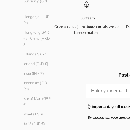
Guernsey (GBP
£)
Hongarije (HUF
Duurzaam
Ft)
Onze basics zijn zo duurzaam als we ze
De
Hongkong SAR
kunnen maken!
van China (HKD
$)
IJsland (ISK kr)
Ierland (EUR €)
India (INR ₹)
Psst 
Indonesië (IDR
Rp)
Isle of Man (GBP
£)
👆
important:
you'll recei
Israël (ILS ₪)
By signing-up, your agreei
Italië (EUR €)