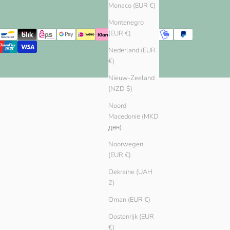
Monaco (EUR €)
Montenegro
(EUR €)
Nederland (EUR
€)
Nieuw-Zeeland
(NZD $)
Noord-
Macedonië (MKD
ден)
Noorwegen
(EUR €)
Oekraïne (UAH
₴)
Oman (EUR €)
Oostenrijk (EUR
€)