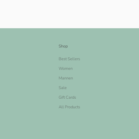
Shop
Best Sellers
Women
Mannen
Sale
Gift Cards
All Products