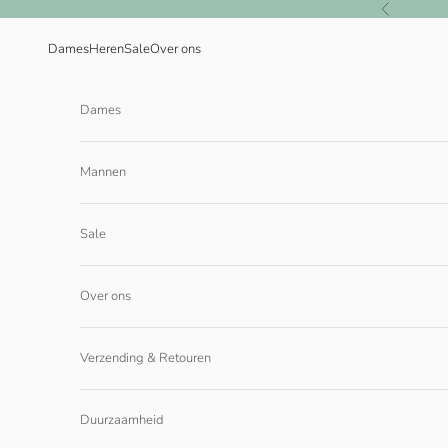
Naar inhoud
Vorige
Dames
Heren
Sale
Over ons
Dames
Mannen
Sale
Over ons
Verzending & Retouren
Duurzaamheid