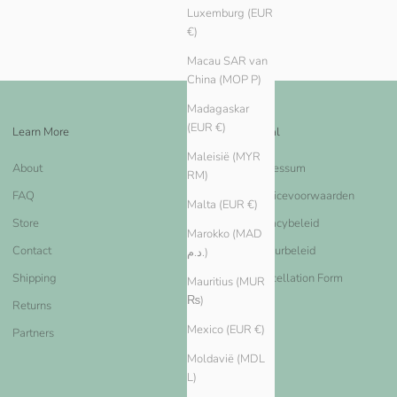
Luxemburg (EUR
€)
Macau SAR van
China (MOP P)
Madagaskar
(EUR €)
Learn More
Legal
Maleisië (MYR
About
Impressum
RM)
FAQ
Servicevoorwaarden
Malta (EUR €)
Store
Privacybeleid
Marokko (MAD
Contact
Retourbeleid
د.م.)
Shipping
Cancellation Form
Mauritius (MUR
₨)
Returns
Mexico (EUR €)
Partners
Moldavië (MDL
L)