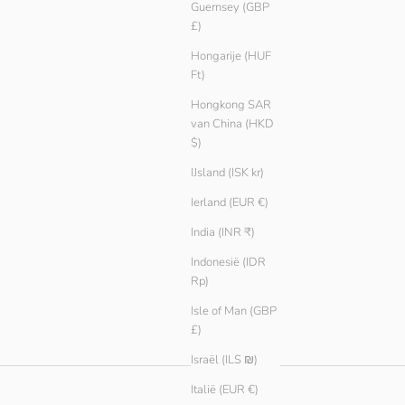
Guernsey (GBP
£)
Hongarije (HUF
Ft)
Hongkong SAR
van China (HKD
$)
IJsland (ISK kr)
Ierland (EUR €)
India (INR ₹)
Indonesië (IDR
Rp)
Isle of Man (GBP
£)
Israël (ILS ₪)
Italië (EUR €)