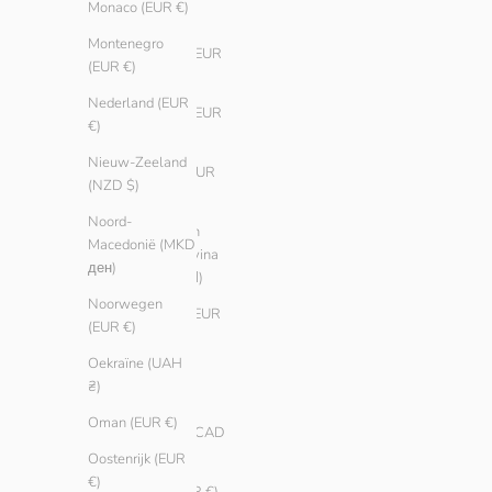
Monaco (EUR €)
(BSD $)
Montenegro
Bahrein (EUR
(EUR €)
€)
Nederland (EUR
Belarus (EUR
€)
€)
Nieuw-Zeeland
België (EUR
(NZD $)
€)
Noord-
Bosnië en
Macedonië (MKD
Herzegovina
ден)
(BAM КМ)
Noorwegen
Brazilië (EUR
(EUR €)
€)
Oekraïne (UAH
Bulgarije
₴)
(EUR €)
Oman (EUR €)
Canada (CAD
$)
Oostenrijk (EUR
€)
Chili (EUR €)