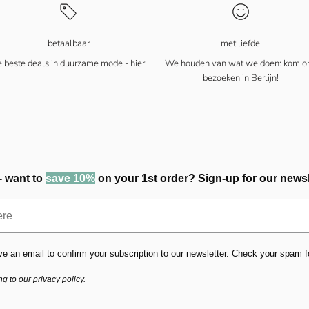
betaalbaar
met liefde
 beste deals in duurzame mode - hier.
We houden van wat we doen: kom o
bezoeken in Berlijn!
- want to
save 10%
on your 1st order? Sign-up for our newsl
ve an email to confirm your subscription to our newsletter. Check your spam fold
ng to our
privacy policy
.