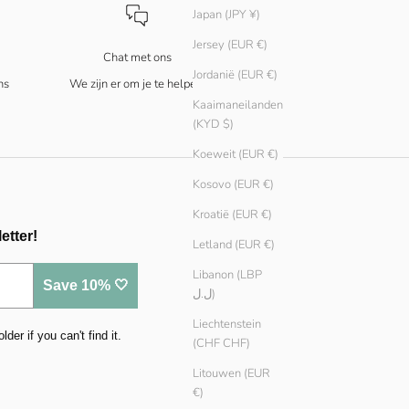
Japan (JPY ¥)
Jersey (EUR €)
Chat met ons
Jordanië (EUR €)
ns
We zijn er om je te helpen!
Kaaimaneilanden
(KYD $)
Koeweit (EUR €)
Kosovo (EUR €)
Kroatië (EUR €)
etter!
Letland (EUR €)
Libanon (LBP
Save 10% 🤍
ل.ل)
Liechtenstein
er if you can't find it.
(CHF CHF)
Litouwen (EUR
€)