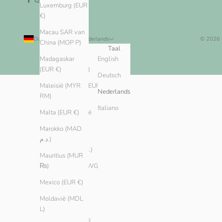
Luxemburg (EUR
€)
Macau SAR van
Duitsland (EUR €)
Nederlands
© 2026
China (MOP P)
Land
Taal
Algerije
English
Madagaskar
(DZD د.ج)
(EUR €)
Deutsch
Andorra (EUR
Maleisië (MYR
Nederlands
€)
RM)
Italiano
Argentinië
Malta (EUR €)
(EUR €)
Marokko (MAD
Armenië
د.م.)
(AMD դր.)
Mauritius (MUR
Aruba (AWG
₨)
ƒ)
Mexico (EUR €)
Australië
Moldavië (MDL
(AUD $)
L)
Bahama’s