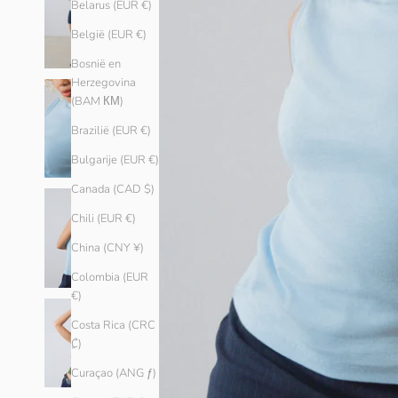
Belarus (EUR €)
België (EUR €)
Bosnië en
Herzegovina
(BAM КМ)
Brazilië (EUR €)
Bulgarije (EUR €)
Canada (CAD $)
Chili (EUR €)
China (CNY ¥)
Colombia (EUR
€)
Costa Rica (CRC
₡)
Curaçao (ANG ƒ)