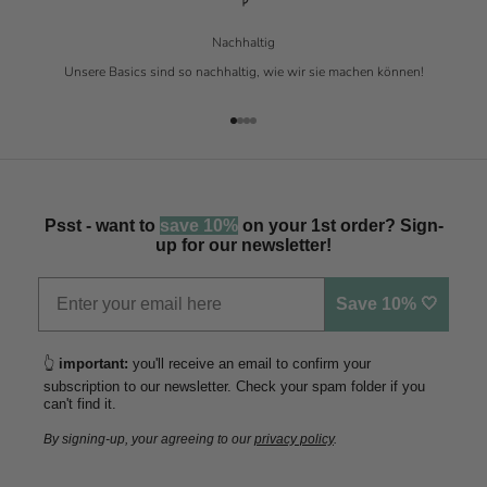
Nachhaltig
Unsere Basics sind so nachhaltig, wie wir sie machen können!
Gehe zu Element 1
Gehe zu Element 2
Gehe zu Element 3
Gehe zu Element 4
Psst - want to
save 10%
on your 1st order? Sign-
up for our newsletter!
Save 10% 🤍
👆
important:
you'll receive an email to confirm your
subscription to our newsletter. Check your spam folder if you
can't find it.
By signing-up, your agreeing to our
privacy policy
.