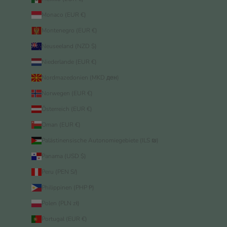
Monaco (EUR €)
Montenegro (EUR €)
Neuseeland (NZD $)
Niederlande (EUR €)
Nordmazedonien (MKD ден)
Norwegen (EUR €)
Österreich (EUR €)
Oman (EUR €)
Palästinensische Autonomiegebiete (ILS ₪)
Panama (USD $)
Peru (PEN S/)
Philippinen (PHP ₱)
Polen (PLN zł)
Portugal (EUR €)