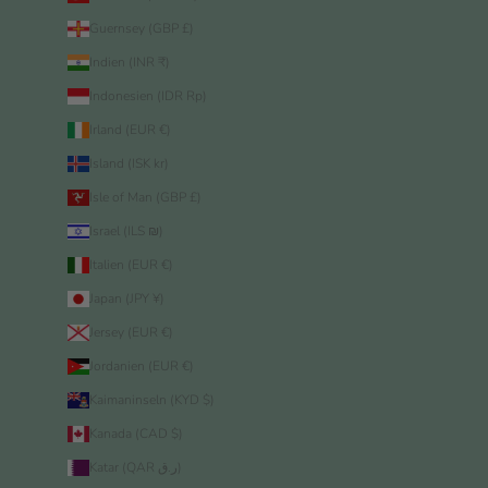
Guernsey (GBP £)
Indien (INR ₹)
Indonesien (IDR Rp)
Irland (EUR €)
Island (ISK kr)
Isle of Man (GBP £)
Israel (ILS ₪)
Italien (EUR €)
Japan (JPY ¥)
Jersey (EUR €)
Jordanien (EUR €)
Kaimaninseln (KYD $)
Kanada (CAD $)
Katar (QAR ر.ق)