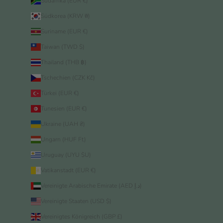
Südafrika (EUR €)
Südkorea (KRW ₩)
Suriname (EUR €)
Taiwan (TWD $)
Thailand (THB ฿)
Tschechien (CZK Kč)
Türkei (EUR €)
Tunesien (EUR €)
Ukraine (UAH ₴)
Ungarn (HUF Ft)
Uruguay (UYU $U)
Vatikanstadt (EUR €)
Vereinigte Arabische Emirate (AED د.إ)
Vereinigte Staaten (USD $)
Vereinigtes Königreich (GBP £)