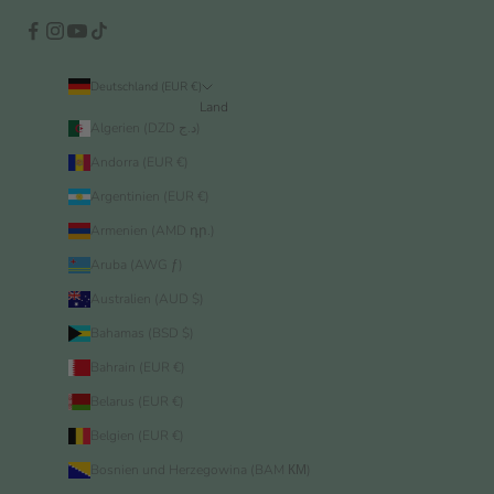
Deutschland (EUR €)
Land
Algerien (DZD د.ج)
Andorra (EUR €)
Argentinien (EUR €)
Armenien (AMD դր.)
Aruba (AWG ƒ)
Australien (AUD $)
Bahamas (BSD $)
Bahrain (EUR €)
Belarus (EUR €)
Belgien (EUR €)
Bosnien und Herzegowina (BAM КМ)