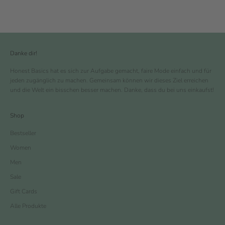
Danke dir!
Honest Basics hat es sich zur Aufgabe gemacht, faire Mode einfach und für
jeden zugänglich zu machen. Gemeinsam können wir dieses Ziel erreichen
und die Welt ein bisschen besser machen. Danke, dass du bei uns einkaufst!
Shop
Bestseller
Women
Men
Sale
Gift Cards
Alle Produkte