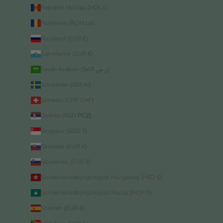
Republik Moldau (MDL L)
Rumänien (RON Lei)
Russland (EUR €)
San Marino (EUR €)
Saudi-Arabien (SAR ر.س)
Schweden (SEK kr)
Schweiz (CHF CHF)
Serbien (RSD РСД)
Singapur (SGD $)
Slowakei (EUR €)
Slowenien (EUR €)
Sonderverwaltungsregion Hongkong (HKD $)
Sonderverwaltungsregion Macau (MOP P)
Spanien (EUR €)