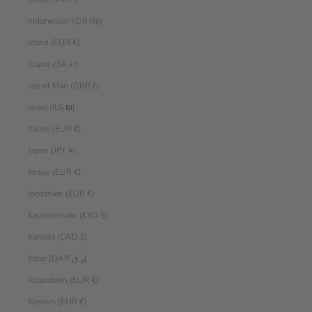
Indonesien (IDR Rp)
Irland (EUR €)
Island (ISK kr)
Isle of Man (GBP £)
Israel (ILS ₪)
Italien (EUR €)
Japan (JPY ¥)
Jersey (EUR €)
Jordanien (EUR €)
Kaimaninseln (KYD $)
Kanada (CAD $)
Katar (QAR ر.ق)
Kolumbien (EUR €)
Kosovo (EUR €)