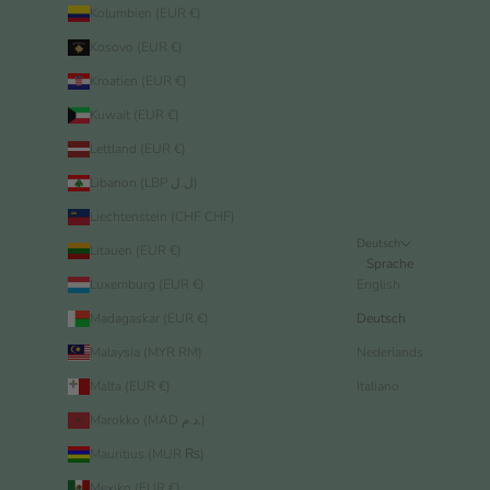
Kolumbien (EUR €)
Kosovo (EUR €)
Kroatien (EUR €)
Kuwait (EUR €)
Lettland (EUR €)
Libanon (LBP ل.ل)
Liechtenstein (CHF CHF)
Deutsch
Litauen (EUR €)
Sprache
Luxemburg (EUR €)
English
Madagaskar (EUR €)
Deutsch
Malaysia (MYR RM)
Nederlands
Malta (EUR €)
Italiano
Marokko (MAD د.م.)
Mauritius (MUR ₨)
Mexiko (EUR €)