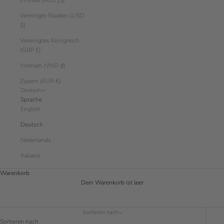
Emirate (AED د.إ)
Vereinigte Staaten (USD
$)
Vereinigtes Königreich
(GBP £)
Vietnam (VND ₫)
Zypern (EUR €)
Deutsch
Sprache
English
Deutsch
Nederlands
Italiano
Warenkorb
Dein Warenkorb ist leer
Sortieren nach
Sortieren nach