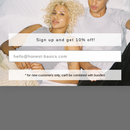
Sign up and get 10% off!
Hipster-Shirt
Hipster-Shirt
Limestone
Weiß
Angebot
Angebot
€ 19.90
€ 16.90
* for new customers only, can't be combined with bundles