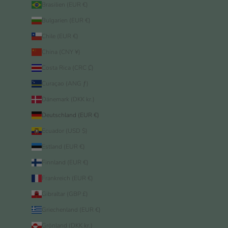
Brasilien (EUR €)
Bulgarien (EUR €)
Chile (EUR €)
China (CNY ¥)
Costa Rica (CRC ₡)
Curaçao (ANG ƒ)
Dänemark (DKK kr.)
Deutschland (EUR €)
Ecuador (USD $)
Estland (EUR €)
Finnland (EUR €)
Frankreich (EUR €)
Gibraltar (GBP £)
Griechenland (EUR €)
Grönland (DKK kr.)