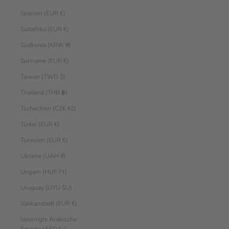
Spanien (EUR €)
Südafrika (EUR €)
Südkorea (KRW ₩)
Suriname (EUR €)
Taiwan (TWD $)
Thailand (THB ฿)
Tschechien (CZK Kč)
Türkei (EUR €)
Tunesien (EUR €)
Ukraine (UAH ₴)
Ungarn (HUF Ft)
Uruguay (UYU $U)
Vatikanstadt (EUR €)
Vereinigte Arabische