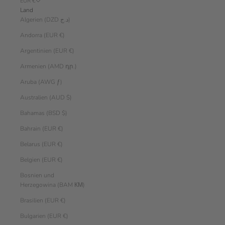
EUR €
Land
Algerien (DZD د.ج)
Andorra (EUR €)
Argentinien (EUR €)
Armenien (AMD դր.)
Aruba (AWG ƒ)
Australien (AUD $)
Bahamas (BSD $)
Bahrain (EUR €)
Belarus (EUR €)
Belgien (EUR €)
Bosnien und
Herzegowina (BAM КМ)
Brasilien (EUR €)
Bulgarien (EUR €)