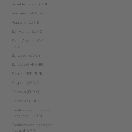
Republik Moldau (MDL L)
Rumänien (RON Lei)
Russland (EUR €)
San Marino (EUR €)
Saudi-Arabien (SAR
ر.س)
Schweden (SEK kr)
Schweiz (CHF CHF)
Serbien (RSD РСД)
Singapur (SGD $)
Slowakei (EUR €)
Slowenien (EUR €)
Sonderverwaltungsregion
Hongkong (HKD $)
Sonderverwaltungsregion
Macau (MOP P)