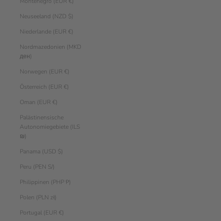
Montenegro (EUR €)
Neuseeland (NZD $)
Niederlande (EUR €)
Nordmazedonien (MKD
ден)
Norwegen (EUR €)
Österreich (EUR €)
Oman (EUR €)
Palästinensische
Autonomiegebiete (ILS
₪)
Panama (USD $)
Peru (PEN S/)
Philippinen (PHP ₱)
Polen (PLN zł)
Portugal (EUR €)