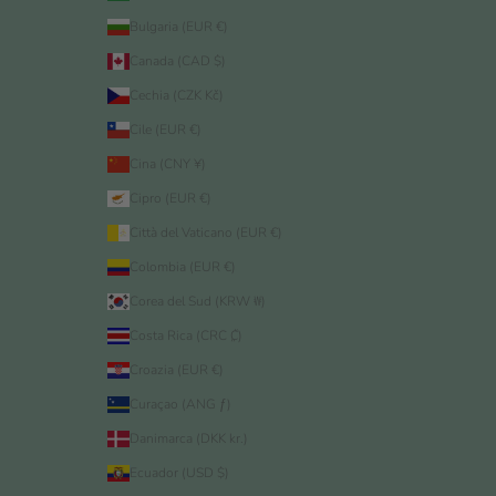
Bulgaria (EUR €)
Canada (CAD $)
Cechia (CZK Kč)
Cile (EUR €)
Cina (CNY ¥)
Cipro (EUR €)
Città del Vaticano (EUR €)
Colombia (EUR €)
Corea del Sud (KRW ₩)
Costa Rica (CRC ₡)
Croazia (EUR €)
Curaçao (ANG ƒ)
Danimarca (DKK kr.)
Ecuador (USD $)