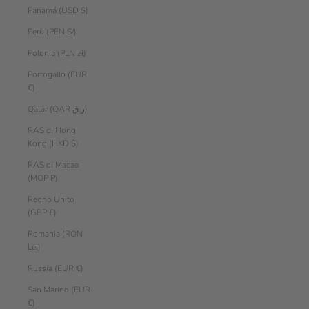
Panamá (USD $)
Perù (PEN S/)
Polonia (PLN zł)
Portogallo (EUR
€)
Qatar (QAR ر.ق)
RAS di Hong
Kong (HKD $)
RAS di Macao
(MOP P)
Regno Unito
(GBP £)
Romania (RON
Lei)
Russia (EUR €)
San Marino (EUR
€)