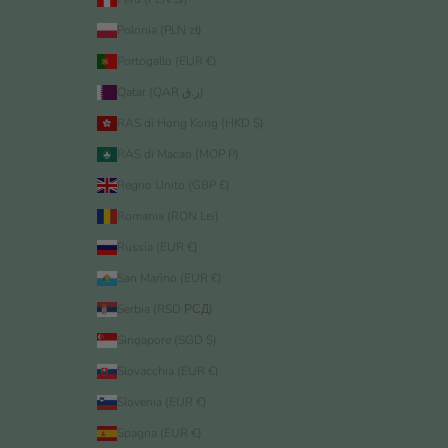
Polonia (PLN zł)
Portogallo (EUR €)
Qatar (QAR ر.ق)
RAS di Hong Kong (HKD $)
RAS di Macao (MOP P)
Regno Unito (GBP £)
Romania (RON Lei)
Russia (EUR €)
San Marino (EUR €)
Serbia (RSD РСД)
Singapore (SGD $)
Slovacchia (EUR €)
Slovenia (EUR €)
Spagna (EUR €)