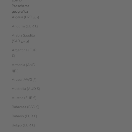
EUR €
Paese/Area
geografica
Algeria (DZD د.ج)
Andorra (EUR €)
Arabia Saudita
(SAR ر.س)
Argentina (EUR
€)
Armenia (AMD
դր.)
Aruba (AWG ƒ)
Australia (AUD $)
Austria (EUR €)
Bahamas (BSD $)
Bahrein (EUR €)
Belgio (EUR €)