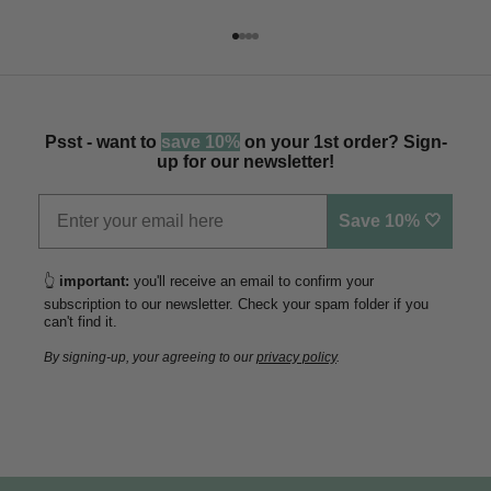
Vai all'articolo 1
Vai all'articolo 2
Vai all'articolo 3
Vai all'articolo 4
Psst - want to
save 10%
on your 1st order? Sign-
up for our newsletter!
Save 10% 🤍
👆
important:
you'll receive an email to confirm your
subscription to our newsletter. Check your spam folder if you
can't find it.
By signing-up, your agreeing to our
privacy policy
.