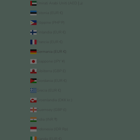
Emirati Arabi Uniti (AED د.إ)
Estonia (EUR €)
Filippine (PHP ₱)
Finlandia (EUR €)
Francia (EUR €)
Germania (EUR €)
Giappone (JPY ¥)
Gibilterra (GBP £)
Giordania (EUR €)
Grecia (EUR €)
Groenlandia (DKK kr.)
Guernsey (GBP £)
India (INR ₹)
Indonesia (IDR Rp)
Irlanda (EUR €)