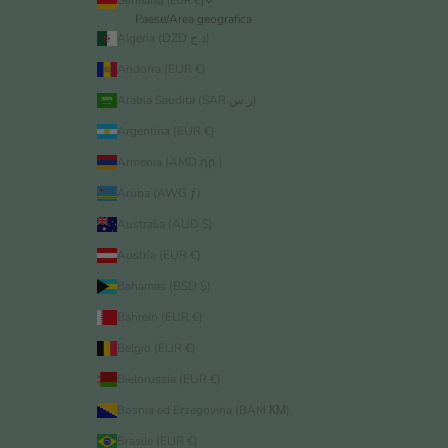
Germania (EUR €)
Paese/Area geografica
Algeria (DZD د.ج)
Andorra (EUR €)
Arabia Saudita (SAR ر.س)
Argentina (EUR €)
Armenia (AMD դր.)
Aruba (AWG ƒ)
Australia (AUD $)
Austria (EUR €)
Bahamas (BSD $)
Bahrein (EUR €)
Belgio (EUR €)
Bielorussia (EUR €)
Bosnia ed Erzegovina (BAM КМ)
Brasile (EUR €)