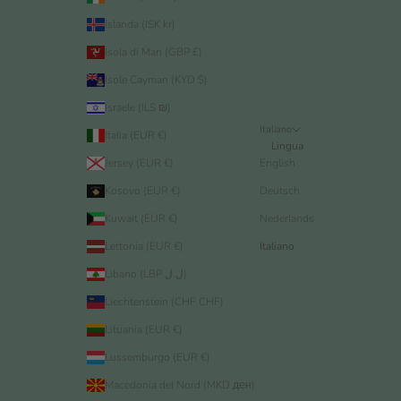
Islanda (ISK kr)
Isola di Man (GBP £)
Isole Cayman (KYD $)
Israele (ILS ₪)
Italiano
Italia (EUR €)
Lingua
Jersey (EUR €)
English
Kosovo (EUR €)
Deutsch
Kuwait (EUR €)
Nederlands
Lettonia (EUR €)
Italiano
Libano (LBP ل.ل)
Liechtenstein (CHF CHF)
Lituania (EUR €)
Lussemburgo (EUR €)
Macedonia del Nord (MKD ден)