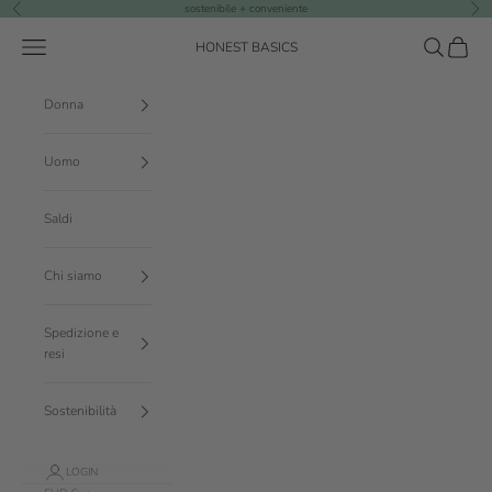
Vai al contenuto
sostenibile + conveniente
Precedente
Suc
Menù
Cerca
Carrello
HONEST BASICS
Donna
Uomo
Saldi
Chi siamo
Spedizione e
resi
Sostenibilità
LOGIN