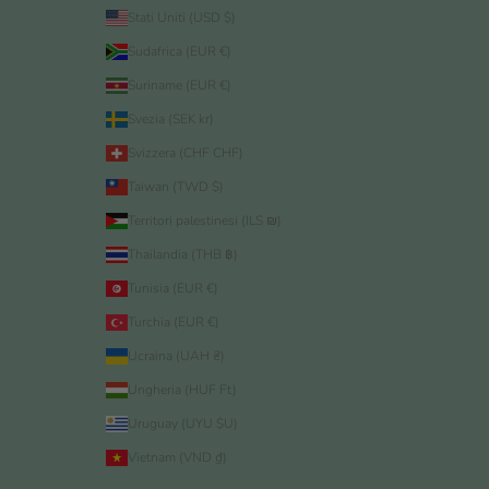
Stati Uniti (USD $)
Sudafrica (EUR €)
Suriname (EUR €)
Svezia (SEK kr)
Svizzera (CHF CHF)
Taiwan (TWD $)
Territori palestinesi (ILS ₪)
Thailandia (THB ฿)
Tunisia (EUR €)
Turchia (EUR €)
Ucraina (UAH ₴)
Ungheria (HUF Ft)
Uruguay (UYU $U)
Vietnam (VND ₫)