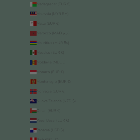
Madagascar (EUR €)
Malaysia (MYR RM)
Malta (EUR €)
Marocco (MAD د.م.)
Mauritius (MUR ₨)
Messico (EUR €)
Moldavia (MDL L)
Monaco (EUR €)
Montenegro (EUR €)
Norvegia (EUR €)
Nuova Zelanda (NZD $)
Oman (EUR €)
Paesi Bassi (EUR €)
Panamá (USD $)
Perù (PEN S/)