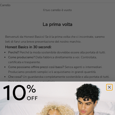
Carrello
Il tuo carrello è vuoto
La prima volta
Benvenuti da Honest Basics! Se è la prima volta che ci incontrate, saremo
lieti di farvi una breve presentazione del nostro marchio.
Honest Basics in 30 secondi:
Perché?
Perché la moda sostenibile dovrebbe essere alla portata di tutti.
Come produciamo?
Dalla fabbrica direttamente a voi. Controllata,
certificata e trasparente.
Come possiamo offrire prezzi così bassi?
Senza agenti o intermediari.
Produciamo prodotti semplici e li acquistiamo in grandi quantità.
Che cosa?
Un guardaroba completamente sostenibile e alla portata di tutti.
Da t-shirt e top a jeans e maglieria.
Per chi è Honest Basics?
Per voi, ovviamente! Il nostro target principale sono le persone come noi: i
millennial che cercano di rendere il loro guardaroba un po' più sostenibile.
Creiamo capi di base perché, se ci pensate, quali sono i vestiti che
indossiamo ogni giorno? Esattamente! Indossando gli Honest Basics
abbiamo un impatto positivo sul nostro guardaroba e sull'industria della