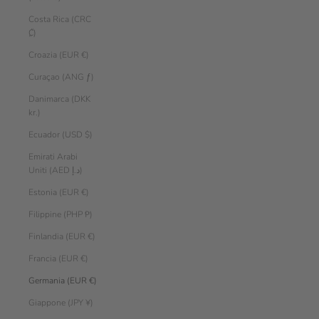
Costa Rica (CRC
₡)
Croazia (EUR €)
Curaçao (ANG ƒ)
Danimarca (DKK
kr.)
Ecuador (USD $)
Emirati Arabi
Uniti (AED د.إ)
Estonia (EUR €)
Filippine (PHP ₱)
Finlandia (EUR €)
Francia (EUR €)
Germania (EUR €)
Giappone (JPY ¥)