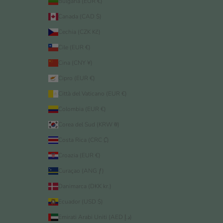
Bulgaria (EUR €)
Canada (CAD $)
Cechia (CZK Kč)
Cile (EUR €)
Cina (CNY ¥)
Cipro (EUR €)
Città del Vaticano (EUR €)
Colombia (EUR €)
Corea del Sud (KRW ₩)
Costa Rica (CRC ₡)
Croazia (EUR €)
Curaçao (ANG ƒ)
Danimarca (DKK kr.)
Ecuador (USD $)
Emirati Arabi Uniti (AED د.إ)