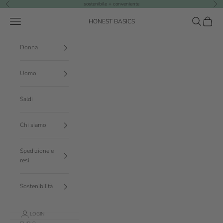
Vai al contenuto
sostenibile + conveniente
Precedente
Suc
Menù
Cerca
Carrello
HONEST BASICS
Donna
Uomo
Saldi
Chi siamo
Spedizione e
resi
Sostenibilità
LOGIN