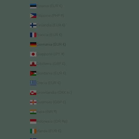
Estonia (EUR €)
Filippine (PHP ₱)
Finlandia (EUR €)
Francia (EUR €)
Germania (EUR €)
Giappone (JPY ¥)
Gibilterra (GBP £)
Giordania (EUR €)
Grecia (EUR €)
Groenlandia (DKK kr.)
Guernsey (GBP £)
India (INR ₹)
Indonesia (IDR Rp)
Irlanda (EUR €)