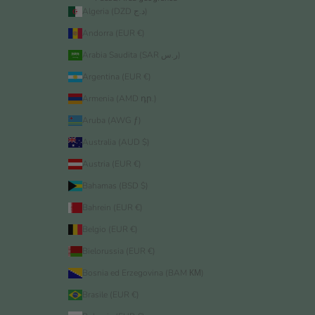
Algeria (DZD د.ج)
Andorra (EUR €)
Arabia Saudita (SAR ر.س)
Argentina (EUR €)
Armenia (AMD դր.)
Aruba (AWG ƒ)
Australia (AUD $)
Austria (EUR €)
Bahamas (BSD $)
Bahrein (EUR €)
Belgio (EUR €)
Bielorussia (EUR €)
Bosnia ed Erzegovina (BAM КМ)
Brasile (EUR €)