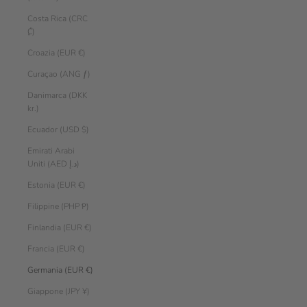
Costa Rica (CRC
₡)
Croazia (EUR €)
Curaçao (ANG ƒ)
Danimarca (DKK
kr.)
Ecuador (USD $)
Emirati Arabi
Uniti (AED د.إ)
Estonia (EUR €)
Filippine (PHP ₱)
Finlandia (EUR €)
Francia (EUR €)
Germania (EUR €)
Giappone (JPY ¥)