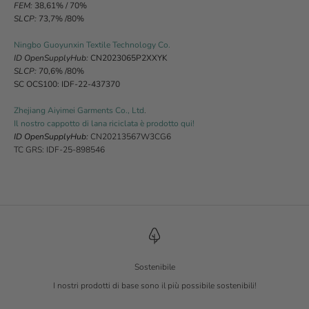
FEM:
38,61% / 70%
SLCP:
73,7% /80%
Ningbo Guoyunxin Textile Technology Co.
ID OpenSupplyHub:
CN2023065P2XXYK
SLCP:
70,6% /80%
SC OCS100: IDF-22-437370
Zhejiang Aiyimei Garments Co., Ltd
.
Il nostro cappotto di lana riciclata è prodotto qui!
ID OpenSupplyHub:
CN20213567W3CG6
TC GRS: IDF-25-898546
Sostenibile
I nostri prodotti di base sono il più possibile sostenibili!