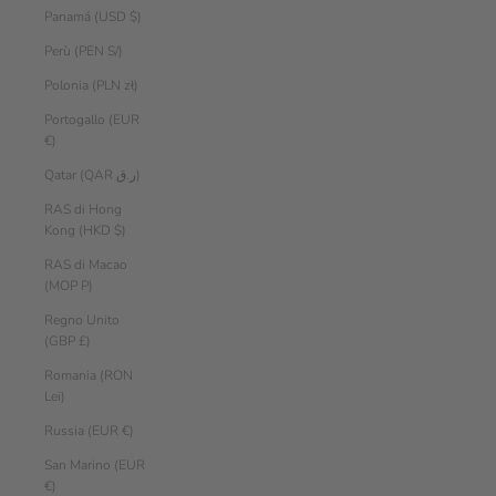
Panamá (USD $)
Perù (PEN S/)
Polonia (PLN zł)
Portogallo (EUR
€)
Qatar (QAR ر.ق)
RAS di Hong
Kong (HKD $)
RAS di Macao
(MOP P)
Regno Unito
(GBP £)
Romania (RON
Lei)
Russia (EUR €)
San Marino (EUR
€)