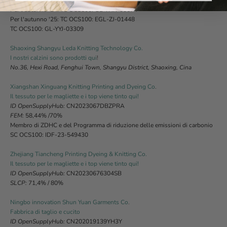
No. 341, Wulipai, Zhenhai District, Ningbo, Cina
Per l'autunno '24: TC OCS100: GL-YHK-00674
Per l'autunno '25: TC OCS100: EGL-ZJ-01448
TC OCS100: GL-YYJ-03309
Shaoxing Shangyu Leda Knitting Technology Co.
I nostri calzini sono prodotti qui
!
No.36, Hexi Road, Fenghui Town, Shangyu District, Shaoxing, Cina
Xiangshan Xinguang Knitting Printing and Dyeing Co
.
Il tessuto per le magliette e i top viene tinto qui!
ID OpenSupplyHub:
CN2023067DBZPRA
FEM:
58,44% /70%
Membro di ZDHC e del Programma di riduzione delle emissioni di carbonio
SC OCS100: IDF-23-549430
Zhejiang Tiancheng Printing Dyeing & Knitting Co.
Il tessuto per le magliette e i top viene tinto qui!
ID OpenSupplyHub:
CN20230676304SB
SLCP:
71,4% / 80%
Ningbo innovation Shun Yuan Garments Co
.
Fabbrica di taglio e cucito
ID OpenSupplyHub:
CN202019139YH3Y