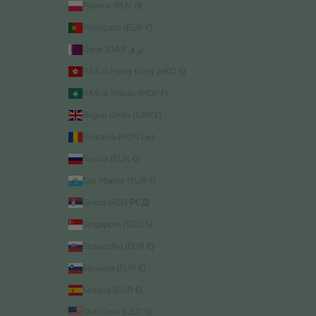
Polonia (PLN zł)
Portogallo (EUR €)
Qatar (QAR ر.ق)
RAS di Hong Kong (HKD $)
RAS di Macao (MOP P)
Regno Unito (GBP £)
Romania (RON Lei)
Russia (EUR €)
San Marino (EUR €)
Serbia (RSD РСД)
Singapore (SGD $)
Slovacchia (EUR €)
Slovenia (EUR €)
Spagna (EUR €)
Stati Uniti (USD $)