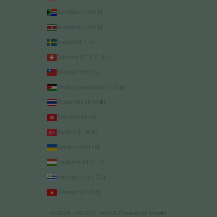
Sudafrica (EUR €)
Suriname (EUR €)
Svezia (SEK kr)
Svizzera (CHF CHF)
Taiwan (TWD $)
Territori palestinesi (ILS ₪)
Thailandia (THB ฿)
Tunisia (EUR €)
Turchia (EUR €)
Ucraina (UAH ₴)
Ungheria (HUF Ft)
Uruguay (UYU $U)
Vietnam (VND ₫)
© 2026 - HONEST BASICS
Powered by Shopify