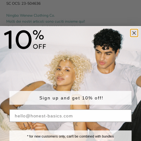
SC OCS: 23-504636
Ningbo Wenew Clothing Co.
Molti dei nostri articoli sono cuciti insieme qui!
ID OpenSupplyHub:
CN2020336KXW69W
BSCI:
C: Accettabile
FEM:
36,93% /70%
Per l'autunno '25: TC OCS100: IDF-25-865219
Per la primavera del '25:
TC OCS100: IDF-25-775047
Per l'autunno '24: TC OCS100: IDF-24-674529
Ningbo Rongzhi Clothes Co.
La nostra biancheria intima, le magliette e molti altri articoli vengono
seminati qui!
ID OpenSupplyHub:
CN20201914J4H9M
FEM:
37,89% / 70%
Sign up and get 10% off!
SC: USB TEX4614-MUL-2023-02
SC OCS & GRS: USB TEX4614-MUL-2023-09
SC GRS: USB-00100190-MUL-2304
Ningbo Aoqi Technological Knitting CO., Ltd
I nostri articoli a maglia, come il maglione a maglia pesante e il maglione a
collo alto, sono prodotti qui!
* for new customers only, can't be combined with bundles