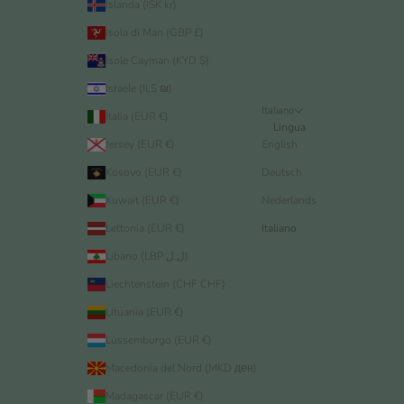
Islanda (ISK kr)
Isola di Man (GBP £)
Isole Cayman (KYD $)
Israele (ILS ₪)
Italiano
Italia (EUR €)
Lingua
Jersey (EUR €)
English
Kosovo (EUR €)
Deutsch
Kuwait (EUR €)
Nederlands
Lettonia (EUR €)
Italiano
Libano (LBP ل.ل)
Liechtenstein (CHF CHF)
Lituania (EUR €)
Lussemburgo (EUR €)
Macedonia del Nord (MKD ден)
Madagascar (EUR €)