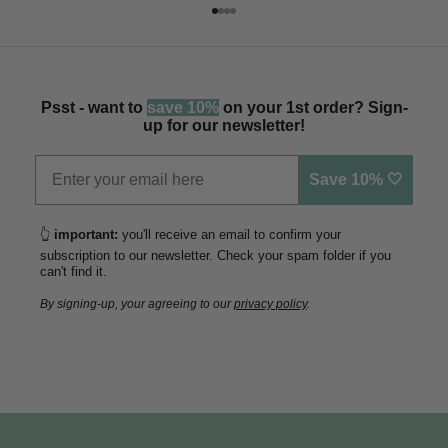
Vai all'articolo 1
Vai all'articolo 2
Vai all'articolo 3
Vai all'articolo 4
Psst - want to
save 10%
on your 1st order? Sign-
up for our newsletter!
Save 10% 🤍
👆
important:
you'll receive an email to confirm your
subscription to our newsletter. Check your spam folder if you
can't find it.
By signing-up, your agreeing to our
privacy policy
.