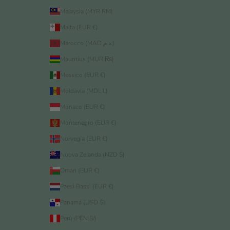
Malaysia (MYR RM)
Malta (EUR €)
Marocco (MAD د.م.)
Mauritius (MUR ₨)
Messico (EUR €)
Moldavia (MDL L)
Monaco (EUR €)
Montenegro (EUR €)
Norvegia (EUR €)
Nuova Zelanda (NZD $)
Oman (EUR €)
Paesi Bassi (EUR €)
Panamá (USD $)
Perù (PEN S/)