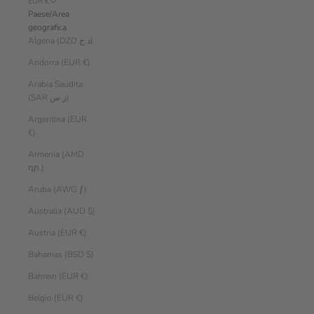
EUR €
Paese/Area
geografica
Algeria (DZD د.ج)
Andorra (EUR €)
Arabia Saudita
(SAR ر.س)
Argentina (EUR
€)
Armenia (AMD
դր.)
Aruba (AWG ƒ)
Australia (AUD $)
Austria (EUR €)
Bahamas (BSD $)
Bahrein (EUR €)
Belgio (EUR €)