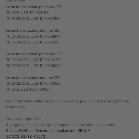
Basi oneste
Le nostre collezioni primavera '26:
TC GRS: USB-TC-0591964
TC GRS&OCS: USB-TC-0591987
Le nostre collezioni autunno '25:
TC GRS&OCS: USB-TC-0558840
TC GRS&OCS: USB-TC-0570303
Le nostre collezioni primavera '25:
TC GRS&OCS: USB-TC-0518155
TC GRS&OCS:
USB-TC-0506047
Le nostre collezioni autunno '24:
TC GRS&OCS: USB-TC-0434022
TC GRS: USB-TC-0434023
Per informazioni sulle collezioni più vecchie, puoi rivolgerti a hello@honest-
basics.com.
Gruppo Ningbo Vane
Il gruppo generale a cui appartengono le nostre fabbriche partner!
Elenco SVHC confermato dal regolamento REACH
SC OCS: GL-YYJ-02273