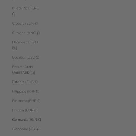
Costa Rica (CRC
₡)
Croazia (EUR €)
Curaçao (ANG ƒ)
Danimarca (DKK
kr.)
Ecuador (USD $)
Emirati Arabi
Uniti (AED د.إ)
Estonia (EUR €)
Filippine (PHP ₱)
Finlandia (EUR €)
Francia (EUR €)
Germania (EUR €)
Giappone (JPY ¥)