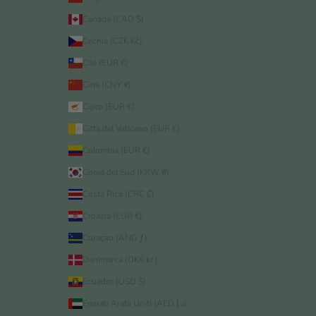
Canada (CAD $)
Cechia (CZK Kč)
Cile (EUR €)
Cina (CNY ¥)
Cipro (EUR €)
Città del Vaticano (EUR €)
Colombia (EUR €)
Corea del Sud (KRW ₩)
Costa Rica (CRC ₡)
Croazia (EUR €)
Curaçao (ANG ƒ)
Danimarca (DKK kr.)
Ecuador (USD $)
Emirati Arabi Uniti (AED د.إ)