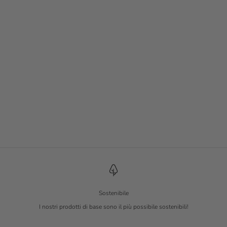
Maglione heavy knit uomo
Top manica lunga a coste
Prezzo scontato
Prezzo scontato
€ 39.90
€ 19.90
Sostenibile
I nostri prodotti di base sono il più possibile sostenibili!