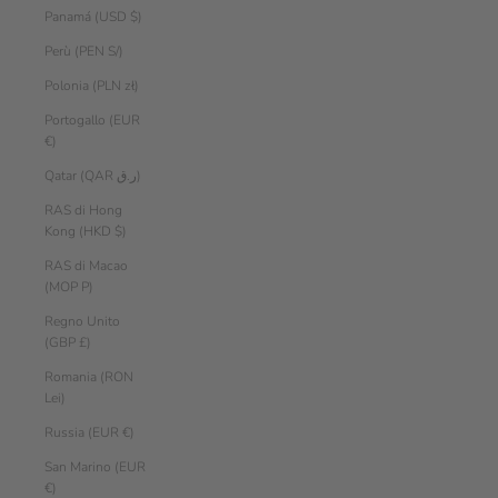
Panamá (USD $)
Perù (PEN S/)
Polonia (PLN zł)
Portogallo (EUR
€)
Qatar (QAR ر.ق)
RAS di Hong
Kong (HKD $)
RAS di Macao
(MOP P)
Regno Unito
(GBP £)
Romania (RON
Lei)
Russia (EUR €)
San Marino (EUR
€)