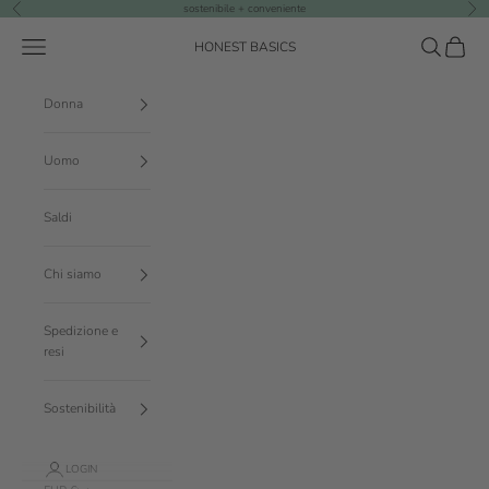
Vai al contenuto
sostenibile + conveniente
Precedente
Suc
Menù
Cerca
Carrello
HONEST BASICS
Donna
Uomo
Saldi
Chi siamo
Spedizione e
resi
Sostenibilità
LOGIN