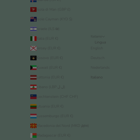
Isola di Man (GBP £)
Isole Cayman (KYD $)
Israele (ILS ₪)
Italiano
Italia (EUR €)
Lingua
Jersey (EUR €)
English
Kosovo (EUR €)
Deutsch
Kuwait (EUR €)
Nederlands
Lettonia (EUR €)
Italiano
Libano (LBP ل.ل)
Liechtenstein (CHF CHF)
Lituania (EUR €)
Lussemburgo (EUR €)
Macedonia del Nord (MKD ден)
Madagascar (EUR €)