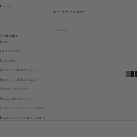
Carrello
Il tuo carrello è vuoto
Ordina per
Ordina per
In primo piano
Più rilevanti
Best seller
In ordine alfabetico, A-Z
In ordine alfabetico, Z-A
Prezzo crescente
Prezzo decrescente
Data, da meno a più recente
Data, da più a meno recente
RISPARMIA € 30.00