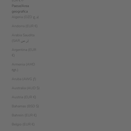
EUR €
Paese/Area
geografica
Algeria (DZD د.ج)
Andorra (EUR €)
Arabia Saudita
(SAR ر.س)
Argentina (EUR
€)
Armenia (AMD
դր.)
Aruba (AWG ƒ)
Australia (AUD $)
Austria (EUR €)
Bahamas (BSD $)
Bahrein (EUR €)
Belgio (EUR €)