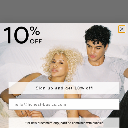
Calzini da tennis confezione da 3
Calzini confezione da 4
Prezzo scontato
Prezzo scontato
€ 19.90
€ 19.90
Sign up and get 10% off!
* for new customers only, can't be combined with bundles