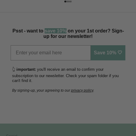
Vai all'articolo 1
Vai all'articolo 2
Vai all'articolo 3
Vai all'articolo 4
Psst - want to
save 10%
on your 1st order? Sign-
up for our newsletter!
Save 10% 🤍
👆
important:
you'll receive an email to confirm your
subscription to our newsletter. Check your spam folder if you
can't find it.
By signing-up, your agreeing to our
privacy policy
.