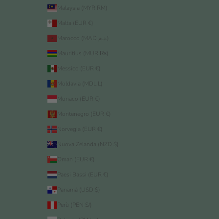
Malaysia (MYR RM)
Malta (EUR €)
Marocco (MAD د.م.)
Mauritius (MUR ₨)
Messico (EUR €)
Moldavia (MDL L)
Monaco (EUR €)
Montenegro (EUR €)
Norvegia (EUR €)
Nuova Zelanda (NZD $)
Oman (EUR €)
Paesi Bassi (EUR €)
Panamá (USD $)
Perù (PEN S/)