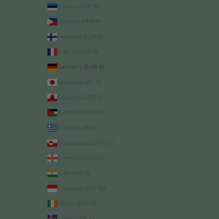
Estonia (EUR €)
Filippine (PHP ₱)
Finlandia (EUR €)
Francia (EUR €)
Germania (EUR €)
Giappone (JPY ¥)
Gibilterra (GBP £)
Giordania (EUR €)
Grecia (EUR €)
Groenlandia (DKK kr.)
Guernsey (GBP £)
India (INR ₹)
Indonesia (IDR Rp)
Irlanda (EUR €)
Islanda (ISK kr)