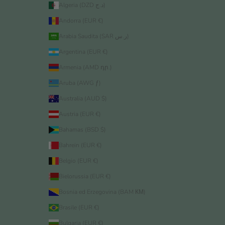
Algeria (DZD د.ج)
Andorra (EUR €)
Arabia Saudita (SAR ر.س)
Argentina (EUR €)
Armenia (AMD դր.)
Aruba (AWG ƒ)
Australia (AUD $)
Austria (EUR €)
Bahamas (BSD $)
Bahrein (EUR €)
Belgio (EUR €)
Bielorussia (EUR €)
Bosnia ed Erzegovina (BAM КМ)
Brasile (EUR €)
Bulgaria (EUR €)