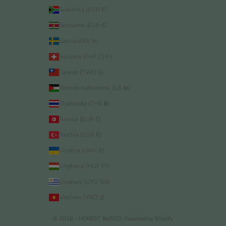
Sudafrica (EUR €)
Suriname (EUR €)
Svezia (SEK kr)
Svizzera (CHF CHF)
Taiwan (TWD $)
Territori palestinesi (ILS ₪)
Thailandia (THB ฿)
Tunisia (EUR €)
Turchia (EUR €)
Ucraina (UAH ₴)
Ungheria (HUF Ft)
Uruguay (UYU $U)
Vietnam (VND ₫)
© 2026 - HONEST BASICS
Powered by Shopify