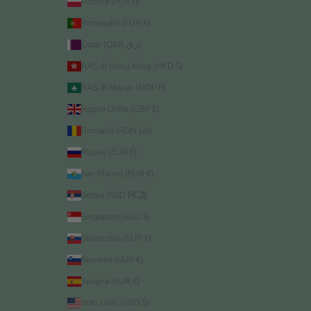
Polonia (PLN zł)
Portogallo (EUR €)
Qatar (QAR ر.ق)
RAS di Hong Kong (HKD $)
RAS di Macao (MOP P)
Regno Unito (GBP £)
Romania (RON Lei)
Russia (EUR €)
San Marino (EUR €)
Serbia (RSD РСД)
Singapore (SGD $)
Slovacchia (EUR €)
Slovenia (EUR €)
Spagna (EUR €)
Stati Uniti (USD $)