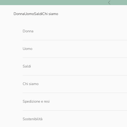
Vai al contenuto
Precedente
Donna
Uomo
Saldi
Chi siamo
Donna
Uomo
Saldi
Chi siamo
Spedizione e resi
Sostenibilità