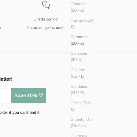
Finlandia
(EUR €)
Chatta con noi
Francia (EUR
€)
a
Siamo qui per aiutarti!
Germania
(EUR €)
Giappone
(JPY ¥)
Gibilterra
(GBP £)
etter!
Giordania
(EUR €)
Save 10% 🤍
Grecia (EUR
€)
er if you can't find it.
Groenlandia
(DKK kr.)
Guernsey