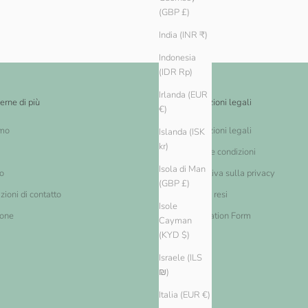
(GBP £)
India (INR ₹)
Indonesia
(IDR Rp)
Irlanda (EUR
erne di più
Informazioni legali
€)
amo
Informazioni legali
Islanda (ISK
kr)
Termini e condizioni
Isola di Man
o
Informativa sulla privacy
(GBP £)
zioni di contatto
Cambi e resi
Isole
ione
Cancellation Form
Cayman
(KYD $)
Israele (ILS
₪)
Italia (EUR €)