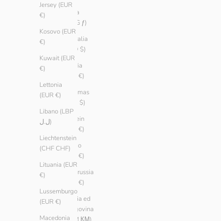
Jersey (EUR
Aruba
€)
(AWG ƒ)
Kosovo (EUR
Australia
€)
(AUD $)
Kuwait (EUR
Austria
€)
(EUR €)
Lettonia
Bahamas
(EUR €)
(BSD $)
Libano (LBP
Bahrein
ل.ل)
(EUR €)
Liechtenstein
Belgio
(CHF CHF)
(EUR €)
Lituania (EUR
Bielorussia
€)
(EUR €)
Lussemburgo
Bosnia ed
(EUR €)
Erzegovina
Macedonia
(BAM КМ)