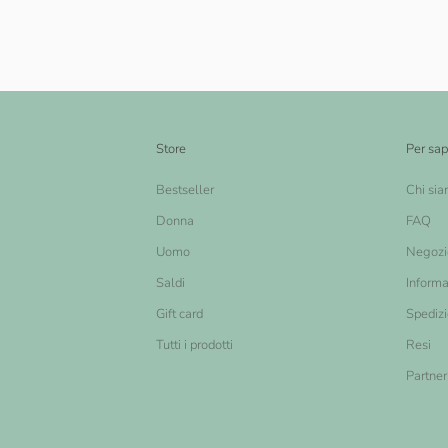
Store
Per sap
Bestseller
Chi si
Donna
FAQ
Uomo
Negozi
Saldi
Informa
Gift card
Spediz
Tutti i prodotti
Resi
Partner