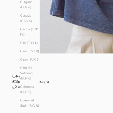
Bulgaria
(EUR €)
Canada
(CAD $)
Cechia (CZK
Kč)
Cile (EUR €)
Cina (CNY ¥)
Cipro (EUR €)
Città del
Vaticano
Recensioni
(EUR €)
Spedizione e consegna
Colombia
Sostenibilità
(EUR €)
Corea del
Sud (KRW ₩)