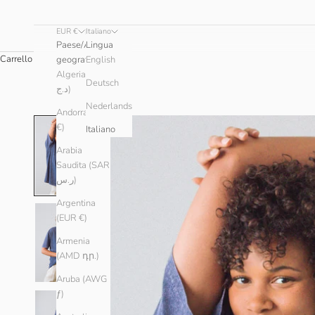
EUR €
Italiano
Paese/Area
Lingua
Carrello
geografica
English
Algeria (DZD
Deutsch
د.ج)
Nederlands
Andorra (EUR
€)
Italiano
Arabia
Saudita (SAR
ر.س)
Argentina
(EUR €)
Armenia
(AMD դր.)
Aruba (AWG
ƒ)