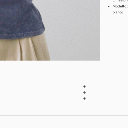
Limeston
Modello 
bianco