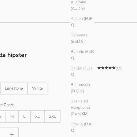
Australia
(AUD $)
Austria (EUR
€)
Bahamas
(BSD $)
Bahrein (EUR
ta hipster
€)
tato
Belgio (EUR
(4.9)
€)
Bielorussia
Limestone
White
(EUR €)
Bosnia ed
ze Chart
Erzegovina
(BAM КМ)
S
M
L
XL
2XL
Brasile (EUR
quantità
Aumenta quantità
€)