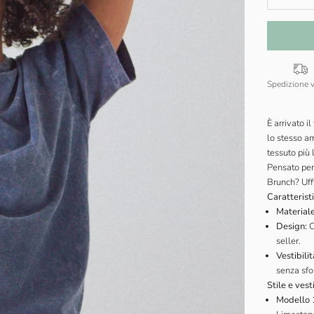
Spedizione 
È arrivato i
lo stesso am
tessuto più 
Pensato per
Brunch? Uffi
Caratterist
Materiale
Design:
C
seller.
Vestibilit
senza sfor
Stile e vesti
Modello 