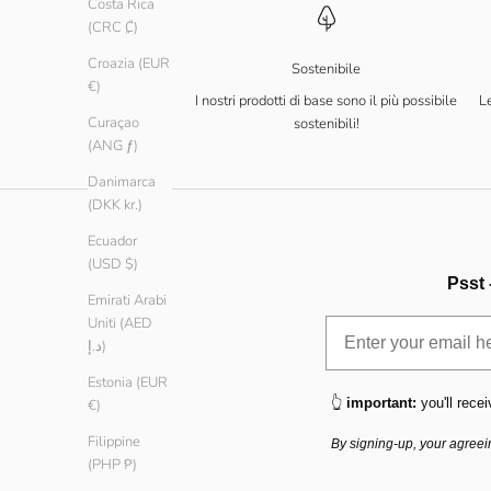
Costa Rica
(CRC ₡)
Croazia (EUR
Sostenibile
€)
I nostri prodotti di base sono il più possibile
Le
Curaçao
sostenibili!
(ANG ƒ)
Danimarca
(DKK kr.)
Ecuador
(USD $)
Psst 
Emirati Arabi
Uniti (AED
د.إ)
Estonia (EUR
👆
important:
you'll recei
€)
Filippine
By signing-up, your agreei
(PHP ₱)