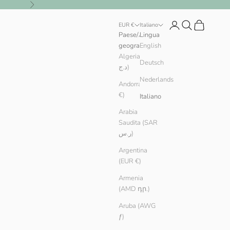
Successivo
Login
Cerca
Carrello
EUR €
Italiano
Paese/Area
Lingua
geografica
English
Algeria (DZD
Deutsch
د.ج)
Nederlands
Andorra (EUR
€)
Italiano
Arabia
Saudita (SAR
ر.س)
Argentina
(EUR €)
Armenia
(AMD դր.)
Aruba (AWG
ƒ)