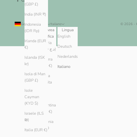
(GBP £)
India (INR ₹)
Germania (EUR €)
Italiano
© 2026 -
Indonesia
Paese/Area
Lingua
(IDR Rp)
geografica
English
Irlanda (EUR
Algeria
Deutsch
€)
(DZD د.ج)
Nederlands
Islanda (ISK
Andorra
kr)
(EUR €)
Italiano
Isola di Man
Arabia
(GBP £)
Saudita
(SAR
Isole
ر.س)
Cayman
(KYD $)
Argentina
(EUR €)
Israele (ILS
₪)
Armenia
(AMD
Italia (EUR €)
դր.)