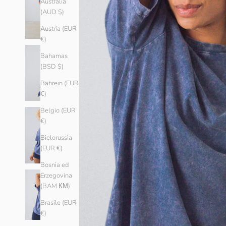
Australia
(AUD $)
Austria (EUR
€)
Bahamas
(BSD $)
Bahrein (EUR
€)
Belgio (EUR
€)
Bielorussia
(EUR €)
Bosnia ed
Erzegovina
(BAM КМ)
Brasile (EUR
€)