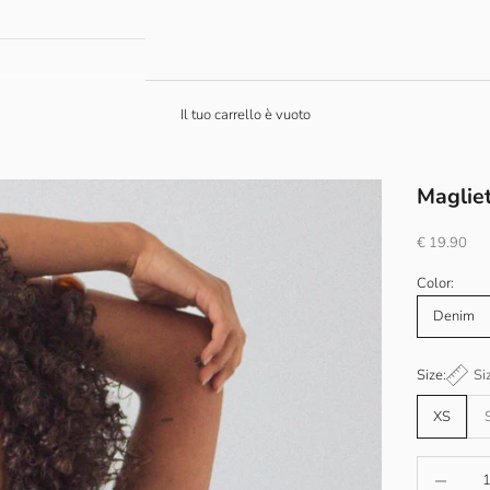
Il tuo carrello è vuoto
Magliet
Prezzo scon
€ 19.90
Color:
Denim
Size:
Si
XS
Diminuisci 