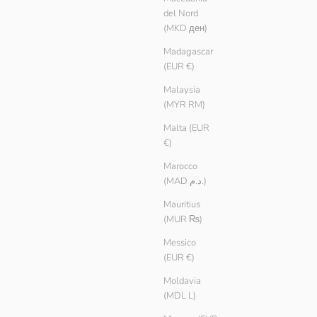
del Nord
(MKD ден)
Madagascar
(EUR €)
Malaysia
(MYR RM)
Malta (EUR
€)
Marocco
(MAD د.م.)
Mauritius
(MUR ₨)
Messico
(EUR €)
Moldavia
(MDL L)