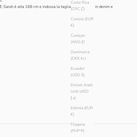
e.
Costa Rica
2:
Sarah è alta 168 cm e indossa la taglia L nei modelli in denim e
(CRC ₡)
Croazia (EUR
€)
Curaçao
(ANG ƒ)
Danimarca
(DKK kr.)
Ecuador
(USD $)
Emirati Arabi
Uniti (AED
د.إ)
Estonia (EUR
€)
Filippine
(PHP ₱)