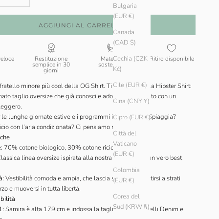
Bulgaria
(EUR €)
AGGIUNGI AL CARRELLO
Canada
(CAD $)
Cechia (CZK
veloce
Restituzione
Materiali
Ritiro disponibile
semplice in 30
sostenibili
Kč)
giorni
Cile (EUR €)
l fratello minore più cool della OG Shirt. Ti presentiamo la Hipster Shirt:
ato taglio oversize che già conosci e adori, ora realizzato con un
Cina (CNY ¥)
leggero.
 le lunghe giornate estive e i programmi improvvisati. Spiaggia?
Cipro (EUR €)
cio con l’aria condizionata? Ci pensiamo noi.
Città del
iche
Vaticano
:
70% cotone biologico, 30% cotone riciclato.
(EUR €)
lassica linea oversize ispirata alla nostra camicia OG, un vero best
Colombia
à:
Vestibilità comoda e ampia, che lascia spazio per vestirsi a strati
(EUR €)
zo e muoversi in tutta libertà.
Corea del
bilità
Sud (KRW ₩)
1:
Samira è alta 179 cm e indossa la taglia XS nei modelli Denim e