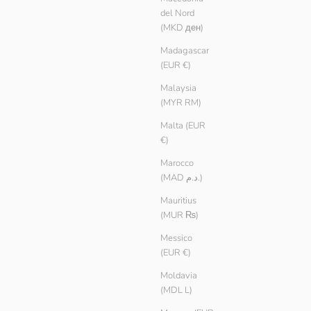
del Nord
(MKD ден)
Madagascar
(EUR €)
Malaysia
(MYR RM)
Malta (EUR
€)
Marocco
(MAD د.م.)
Mauritius
(MUR ₨)
Messico
(EUR €)
Moldavia
(MDL L)