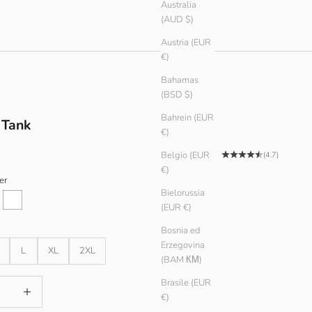
Australia
(AUD $)
Austria (EUR
€)
Bahamas
(BSD $)
Bahrein (EUR
 Tank
€)
tato
Belgio (EUR
(4.7)
€)
er
Bielorussia
ak
White
(EUR €)
Bosnia ed
Erzegovina
L
XL
2XL
(BAM КМ)
Brasile (EUR
quantità
Aumenta quantità
€)