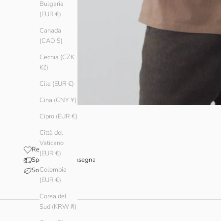
Bulgaria
(EUR €)
Canada
(CAD $)
Cechia (CZK
Kč)
Cile (EUR €)
Cina (CNY ¥)
Cipro (EUR €)
Città del
Vaticano
Recensioni
(EUR €)
Spedizione e consegna
Colombia
Sostenibilità
(EUR €)
Corea del
Sud (KRW ₩)