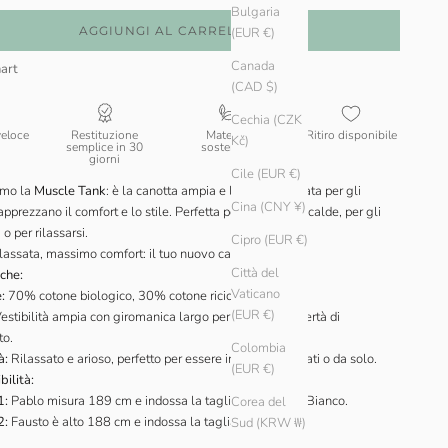
Bulgaria
AGGIUNGI AL CARRELLO
(EUR €)
Canada
art
(CAD $)
Cechia (CZK
veloce
Restituzione
Materiali
Ritiro disponibile
Kč)
semplice in 30
sostenibili
giorni
Cile (EUR €)
amo la
Muscle Tank
:
è la canotta ampia e leggera pensata per gli
Cina (CNY ¥)
pprezzano il comfort e lo stile. Perfetta per le giornate calde, per gli
o per rilassarsi.
Cipro (EUR €)
rilassata, massimo comfort: il tuo nuovo capo estivo!
Città del
iche:
Vaticano
:
70% cotone biologico, 30% cotone riciclato
(EUR €)
estibilità ampia con giromanica largo per maggiore libertà di
o.
Colombia
à:
Rilassato e arioso, perfetto per essere indossato a strati o da solo.
(EUR €)
bilità:
1:
Pablo misura 189 cm e indossa la taglia L in Terra e Bianco.
Corea del
2:
Fausto è alto 188 cm e indossa la taglia L di Ember.
Sud (KRW ₩)