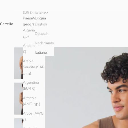
EUR €
Italiano
Paese/Area
Lingua
Carrello
geografica
English
Algeria (DZD
Deutsch
د.ج)
Nederlands
Andorra (EUR
€)
Italiano
Arabia
Saudita (SAR
ر.س)
Argentina
(EUR €)
Armenia
(AMD դր.)
Aruba (AWG
ƒ)