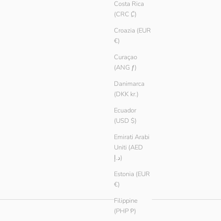
Costa Rica
(CRC ₡)
Croazia (EUR
€)
Curaçao
(ANG ƒ)
Danimarca
(DKK kr.)
Ecuador
(USD $)
Emirati Arabi
Uniti (AED
د.إ)
Estonia (EUR
€)
Filippine
(PHP ₱)