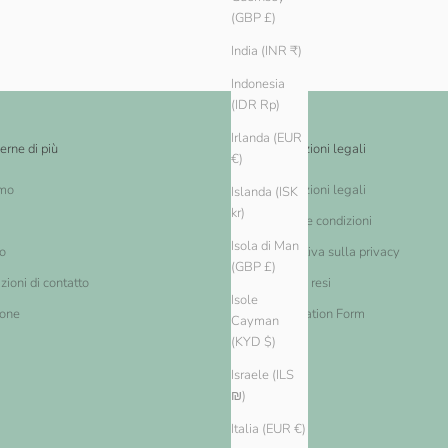
(GBP £)
India (INR ₹)
Indonesia
(IDR Rp)
Irlanda (EUR
erne di più
Informazioni legali
€)
amo
Informazioni legali
Islanda (ISK
kr)
Termini e condizioni
Isola di Man
o
Informativa sulla privacy
(GBP £)
zioni di contatto
Cambi e resi
Isole
ione
Cancellation Form
Cayman
(KYD $)
Israele (ILS
₪)
Italia (EUR €)