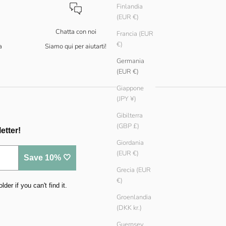
Finlandia
(EUR €)
Chatta con noi
Francia (EUR
€)
a
Siamo qui per aiutarti!
Germania
(EUR €)
Giappone
(JPY ¥)
Gibilterra
(GBP £)
etter!
Giordania
(EUR €)
Save 10% 🤍
Grecia (EUR
€)
er if you can't find it.
Groenlandia
(DKK kr.)
Guernsey