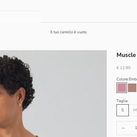
Il tuo carrello è vuoto
Muscle
Prezzo scon
€ 12.90
Colore:
Emb
Ember
Te
Taglia:
S
M
Diminuisci 