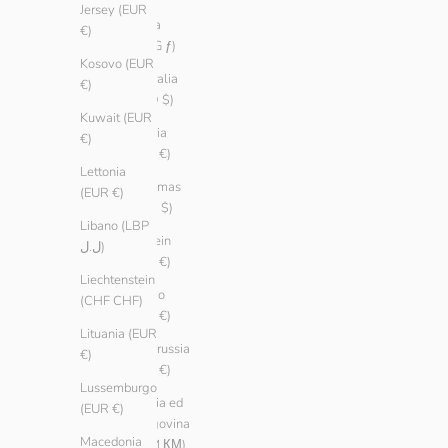
Jersey (EUR
Aruba
€)
(AWG ƒ)
Kosovo (EUR
Australia
€)
(AUD $)
Kuwait (EUR
Austria
€)
(EUR €)
Lettonia
Bahamas
(EUR €)
(BSD $)
Libano (LBP
Bahrein
ل.ل)
(EUR €)
Liechtenstein
Belgio
(CHF CHF)
(EUR €)
Lituania (EUR
Bielorussia
€)
(EUR €)
Lussemburgo
Bosnia ed
(EUR €)
Erzegovina
Macedonia
(BAM КМ)