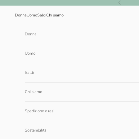
Vai al contenuto
Precedente
Donna
Uomo
Saldi
Chi siamo
Donna
Uomo
Saldi
Chi siamo
Spedizione e resi
Sostenibilità