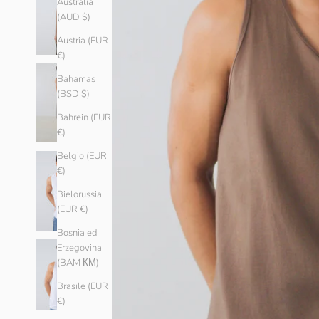
Australia
(AUD $)
Austria (EUR
€)
Bahamas
(BSD $)
Bahrein (EUR
€)
Belgio (EUR
€)
Bielorussia
(EUR €)
Bosnia ed
Erzegovina
(BAM КМ)
Brasile (EUR
€)