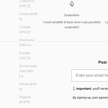
Costa Rica
(CRC ₡)
Croazia (EUR
Sostenibile
€)
I nostri prodotti di base sono il più possibile
Le
Curaçao
sostenibili!
(ANG ƒ)
Danimarca
(DKK kr.)
Ecuador
(USD $)
Psst 
Emirati Arabi
Uniti (AED
د.إ)
Estonia (EUR
👆
important:
you'll recei
€)
Filippine
By signing-up, your agreei
(PHP ₱)