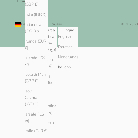
(GBP £)
India (INR ₹)
Germania (EUR €)
Italiano
© 2026 -
Indonesia
Paese/Area
Lingua
(IDR Rp)
geografica
English
Irlanda (EUR
Algeria
Deutsch
€)
(DZD د.ج)
Nederlands
Islanda (ISK
Andorra
kr)
(EUR €)
Italiano
Isola di Man
Arabia
(GBP £)
Saudita
(SAR
Isole
ر.س)
Cayman
(KYD $)
Argentina
(EUR €)
Israele (ILS
₪)
Armenia
(AMD
Italia (EUR €)
դր.)