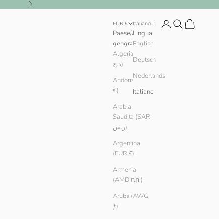
Successivo
Login
Cerca
Carrello
EUR €
Italiano
Paese/Area
Lingua
geografica
English
Algeria (DZD
Deutsch
د.ج)
Nederlands
Andorra (EUR
€)
Italiano
Arabia
Saudita (SAR
ر.س)
Argentina
(EUR €)
Armenia
(AMD դր.)
Aruba (AWG
ƒ)