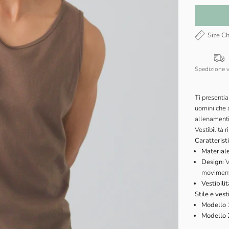
Size Ch
Spedizione 
Ti presenti
uomini che a
allenamenti 
Vestibilità 
Caratterist
Materiale
Design:
V
moviment
Vestibilit
Stile e vesti
Modello 
Modello 